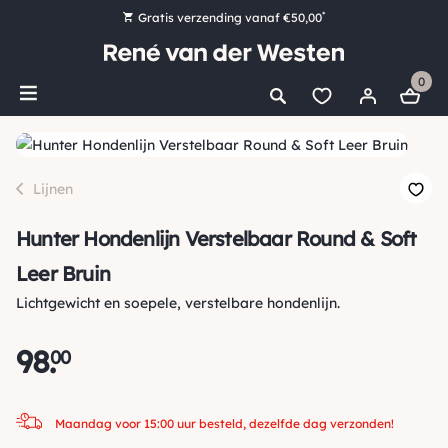
*
Gratis verzending vanaf €50,00
Bestel nu, betaal later met Klarna
0
Ruim 16.000 artikelen op voorraad
Maandag voor 15:00 uur besteld, dezelfde dag verzonden!
Ruim 44 jaar kennis en ervaring
Lijnen
Hunter Hondenlijn Verstelbaar Round & Soft
Leer Bruin
Lichtgewicht en soepele, verstelbare hondenlijn.
98
.
00
Maandag voor 15:00 uur besteld, dezelfde dag verzonden!