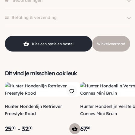
Beoordelingen
Klein (0 – 10kg), Middel (10 –
Hondgrootte
25kg), Groot (> 25kg )
Er zijn nog geen beoordelingen.
Size
10/200, 8/200
Betaling & verzending
Merk
Hunter
Kleur
Bruin
Soort
Verstelbare Lijn
Kies een optie en bestel
Winkelvoorraad
Materiaal
Leer
Dit vind je misschien ook leuk
Hunter Hondenlijn Retriever
Hunter Hondenlijn Verstel
Freestyle Rood
Cannes Mini Bruin
25
.
-
32
.
67
.
00
00
50