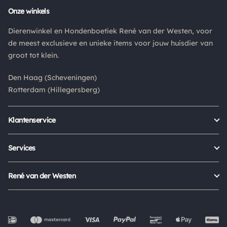
Onze winkels
Retouren
Dierenwinkel en Hondenboetiek René van der Westen, voor
Is een product dat je besteld hebt niet naar wens? Dan kan je
de meest exclusieve en unieke items voor jouw huisdier van
het product altijd retourneren binnen 14 dagen. De
groot tot klein.
retourkosten bedragen € 6.75 en zijn voor eigen rekening.
Kies bij het retourneren altijd voor "alleen huisadres",
Den Haag (Scheveningen)
pakketten die bij een pakketpunt worden geleverd halen wij
Rotterdam (Hillegersberg)
niet af.
Klantenservice
Bestellen
Verzenden & bezorgen
Services
Retour aanmelden
Garantie
Veelgestelde vragen
Orders Europe
René van der Westen
Status bestelling
Algemene voorwaarden
Over ons
Mijn account
Privacy Policy
Onze winkels
Cookies
Openingstijden
Werken bij