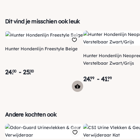
Dit vind je misschien ook leuk
Hunter Hondenlijn Freestyle Beige
Hunter Hondenlijn Neopre
Verstelbaar Zwart/Grijs
24
.
-
25
.
00
00
24
.
-
41
.
99
99
Verzending
Maandag voor 15:00 uur besteld, dezelfde dag verzonden!
Je ontvangt een track & trace code van ons zodat je je
Andere kochten ook
pakketje kan volgen. Voor orders tot € 15.00 zijn de
*
verzendkosten € 5.95, daarna € 3.95
en gratis vanaf €
*
50.00
.