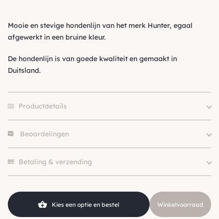
Mooie en stevige hondenlijn van het merk Hunter, egaal
afgewerkt in een bruine kleur.
De hondenlijn is van goede kwaliteit en gemaakt in
Duitsland.
Productdetails
Beoordelingen
Merk
Hunter
Size
20/100
Er zijn nog geen beoordelingen.
Kleur
Bruin
Betaling & verzending
Soort
Wandellijn
Klein (0 – 10kg), Middel (10 –
Hondgrootte
25kg), Groot (> 25kg )
Kies een optie en bestel
Winkelvoorraad
Materiaal
Leer