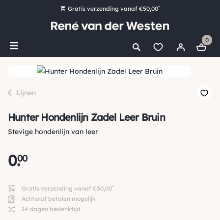
*
Gratis verzending vanaf €50,00
Bestel nu, betaal later met Klarna
0
Ruim 16.000 artikelen op voorraad
Maandag voor 15:00 uur besteld, dezelfde dag verzonden!
Ruim 44 jaar kennis en ervaring
Lijnen
Hunter Hondenlijn Zadel Leer Bruin
Stevige hondenlijn van leer
0
.
00
*
Gratis verzending vanaf €50,00
Achteraf betalen mogelijk
14 dagen bedenktijd