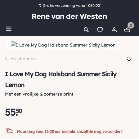
*
Gratis verzending vanaf €50,00
Bestel nu, betaal later met Klarna
0
Ruim 16.000 artikelen op voorraad
Maandag voor 15:00 uur besteld, dezelfde dag verzonden!
Ruim 44 jaar kennis en ervaring
Halsbanden
I Love My Dog Halsband Summer Sicily
Lemon
Met een vrolijke & zomerse print
55
.
50
Maandag voor 15:00 uur besteld, dezelfde dag verzonden!