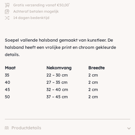
*
Gratis verzending vanaf €50,00
Achteraf betalen mogelijk
14 dagen bedenktijd
Soepel vallende halsband gemaakt van kunstleer. De
halsband heeft een vrolijke print en chroom gekleurde
details.
Maat
Nekomvang
Breedte
35
22 – 30 cm
2 cm
40
27 – 35 cm
2 cm
45
32 – 40 cm
2 cm
50
37 – 45 cm
2 cm
Productdetails