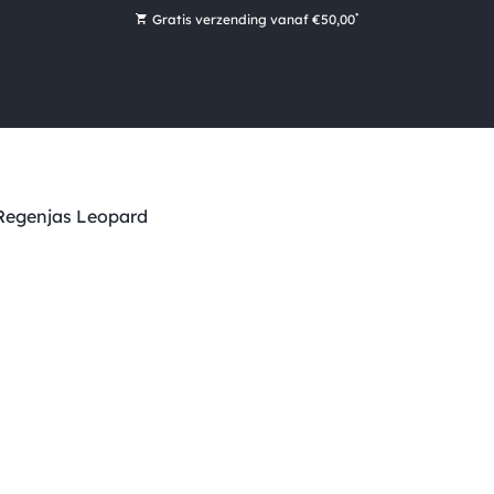
*
Gratis verzending vanaf €50,00
Bestel nu, betaal later met Klarna
Ruim 16.000 artikelen op voorraad
Maandag voor 15:00 uur besteld, dezelfde dag verzonden!
Ruim 44 jaar kennis en ervaring