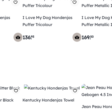
enjas
I Love My Dog Hondenjas
I Love My Dog
Puffer Tricolour
Puffer Metallic 
136
.
169
.
95
00
r Black
Kentucky Hondenjas Towel
Jean Peau Hon