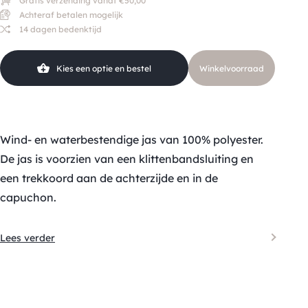
Gratis verzending vanaf €50,00
Achteraf betalen mogelijk
14 dagen bedenktijd
Kies een optie en bestel
Winkelvoorraad
Wind- en waterbestendige jas van 100% polyester.
De jas is voorzien van een klittenbandsluiting en
een trekkoord aan de achterzijde en in de
capuchon.
Lees verder