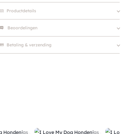
Productdetails
Beoordelingen
French Bulldog, XXS, XS,
Size
S, S/M, S-M, M, L, XL, XXL
Er zijn nog geen beoordelingen.
Betaling & verzending
Hondgrootte
Klein (0 – 10kg)
Kleur
Leopard / Cheetah
Merk
I Love My Dog
Soort
Regenjas