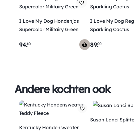
I Love My Dog Hondenjas
I Love My Dog Reg
Supercolor Militairy Green
Sparkling Cactus
94
.
89
.
40
00
Andere kochten ook
Susan Lanci Splitte
Kentucky Hondensweater