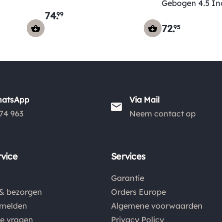
Gebogen 4.5 In
74
.
99
72
.
95
hatsApp
Via Mail
74 963
Neem contact op
vice
Services
Garantie
& bezorgen
Orders Europe
nmelden
Algemene voorwaarden
de vragen
Privacy Policy