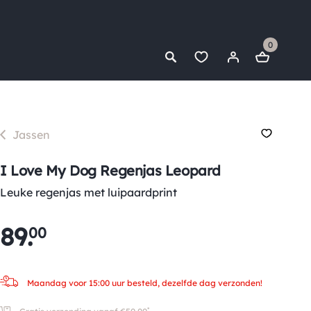
0
Jassen
I Love My Dog Regenjas Leopard
Leuke regenjas met luipaardprint
89
.
00
Maandag voor 15:00 uur besteld, dezelfde dag verzonden!
*