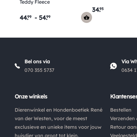
Teddy Fleece
34
.
95
44
.
-
54
.
99
99
Bel ons via
Via W
070 355 5737
0634 1
Onze winkels
Klantenser
Dierenwinkel en Hondenboetiek René
Bestellen
van der Westen, voor de meest
Verzenden 
exclusieve en unieke items voor jouw
Retour aa
huisdier van groot tot klein.
Veelgestel