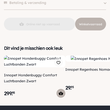
Betaling & verzending
Online niet op voorraad
Winkelvoorraad
Dit vind je misschien ook leuk
Innopet Regenhoes Noma
Innopet Hondenbuggy Comfort
Luchtbanden Zwart
29
.
95
299
.
95
Verzending