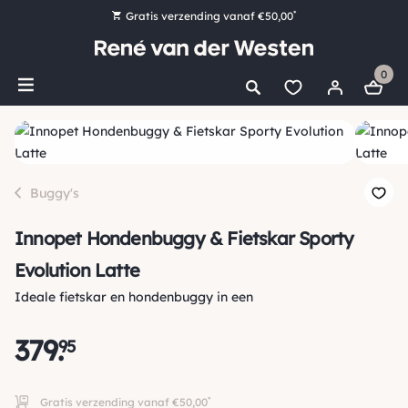
*
Gratis verzending vanaf €50,00
Bestel nu, betaal later met Klarna
0
Ruim 16.000 artikelen op voorraad
Morgen voor 15:00 uur besteld, dezelfde dag verzonden!
Ruim 44 jaar kennis en ervaring
Buggy's
Innopet Hondenbuggy & Fietskar Sporty
Evolution Latte
Ideale fietskar en hondenbuggy in een
379
.
95
*
Gratis verzending vanaf €50,00