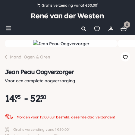
*
Gratis verzending vanaf €50,00
Bestel nu, betaal later met Klarna
0
Ruim 16.000 artikelen op voorraad
Morgen voor 15:00 uur besteld, dezelfde dag verzonden!
Ruim 44 jaar kennis en ervaring
Mond, Ogen & Oren
Jean Peau Oogverzorger
Voor een complete oogverzorging
14
.
-
52
.
95
50
Morgen voor 15:00 uur besteld, dezelfde dag verzonden!
*
Gratis verzending vanaf €50,00