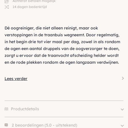
Achteraf betalen mogelijk
14 dagen bedenktijd
Dé oogreiniger, die niet alleen reinigt, maar ook
verstoppingen in de traanbuis wegneemt. Door regelmatig,
in het begin drie tot vier maal per dag, zowel in als rondom
de ogen een aantal druppels van de oogverzorger te doen,
zorgt u ervoor dat de traanvocht afscheiding helder wordt
en de rode plekken rondom de ogen langzaam verdwijnen.
Lees verder
Productdetails
2 beoordelingen (5.0 - uitstekend)
Size
1000ml, 200ml, 50ml