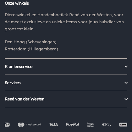
Retouren
Onze winkels
Is een product dat je besteld hebt niet naar wens? Dan kan je
Dierenwinkel en Hondenboetiek René van der Westen, voor
het product altijd retourneren binnen 14 dagen. De
de meest exclusieve en unieke items voor jouw huisdier van
retourkosten bedragen € 6.75 en zijn voor eigen rekening.
groot tot klein.
Kies bij het retourneren altijd voor "alleen huisadres",
pakketten die bij een pakketpunt worden geleverd halen wij
Den Haag (Scheveningen)
niet af.
Rotterdam (Hillegersberg)
Klantenservice
Bestellen
Verzenden & bezorgen
Services
Retour aanmelden
Garantie
Veelgestelde vragen
Orders Europe
René van der Westen
Status bestelling
Algemene voorwaarden
Over ons
Mijn account
Privacy Policy
Onze winkels
Cookies
Openingstijden
Werken bij