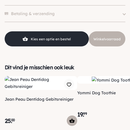
Aandoening
Ogen
2 beoordelingen hebben alleen een score.
Merk
Jean Peau
Betaling & verzending
Kies een optie en bestel
Winkelvoorraad
Dit vind je misschien ook leuk
Yommi Dog Toothie
Jean Peau Dentidog Gebitsreiniger
19
.
99
25
.
00