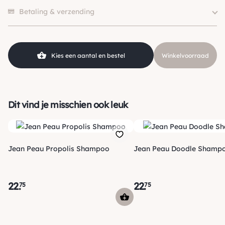
1 beoordeling heeft alleen een score.
Soort
Shampoo
Betaling & verzending
SKU
210000001827
Kies een aantal en bestel
Winkelvoorraad
Dit vind je misschien ook leuk
Jean Peau Propolis Shampoo
Jean Peau Doodle Shamp
22
.
22
.
75
75
Verzending