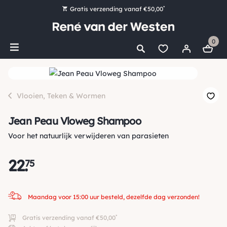
*
Gratis verzending vanaf €50,00
Bestel nu, betaal later met Klarna
0
Ruim 16.000 artikelen op voorraad
Maandag voor 15:00 uur besteld, dezelfde dag verzonden!
Ruim 44 jaar kennis en ervaring
Vlooien, Teken & Wormen
Jean Peau Vloweg Shampoo
Voor het natuurlijk verwijderen van parasieten
22
.
75
Maandag voor 15:00 uur besteld, dezelfde dag verzonden!
*
Gratis verzending vanaf €50,00