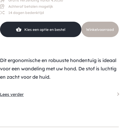
Gratis verzending vanaf €50,00
Achteraf betalen mogelijk
14 dagen bedenktijd
Kies een optie en bestel
Winkelvoorraad
Dit ergonomische en robuuste hondentuig is ideaal
voor een wandeling met uw hond. De stof is luchtig
en zacht voor de huid.
Lees verder