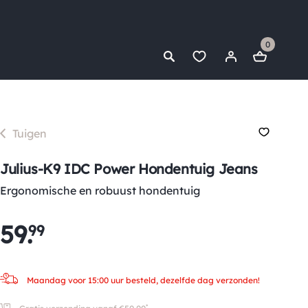
0
Tuigen
Julius-K9 IDC Power Hondentuig Jeans
Ergonomische en robuust hondentuig
59
.
99
Maandag voor 15:00 uur besteld, dezelfde dag verzonden!
*