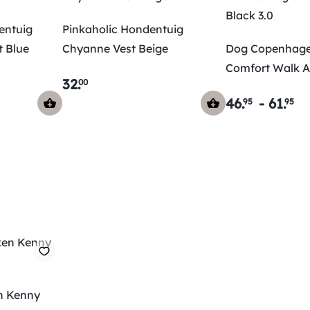
entuig
Pinkaholic Hondentuig
ts Light Blue
Chyanne Vest Beige
Dog Copenhage
Comfort Walk Ai
32
.
00
46
.
-
61
.
95
95
n Kenny