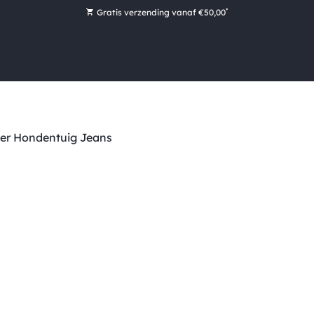
*
Gratis verzending vanaf €50,00
Bestel nu, betaal later met Klarna
Ruim 16.000 artikelen op voorraad
Maandag voor 15:00 uur besteld, dezelfde dag verzonden!
Ruim 44 jaar kennis en ervaring