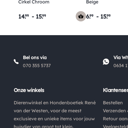
Cirkel Chroom
Beige
14
.
-
15
.
6
.
-
15
.
99
99
99
99
Bel ons via
Via W
070 355 5737
0634 1
Onze winkels
Klantenser
Dierenwinkel en Hondenboetiek René
Bestellen
van der Westen, voor de meest
Verzenden 
exclusieve en unieke items voor jouw
Retour aa
huisdier van groot tot klein.
Veelgestel