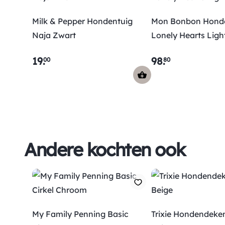
Milk & Pepper Hondentuig
Mon Bonbon Hond
Naja Zwart
Lonely Hear
19
.
98
.
00
80
Andere kochten ook
My Family Penning Basic
Trixie Hondendeke