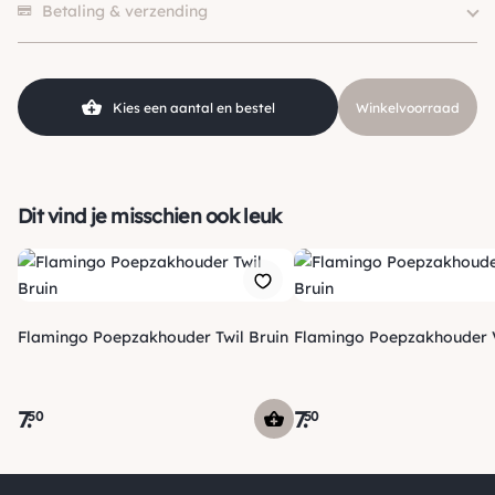
Materiaal
Velvet
Betaling & verzending
Soort
Poepzakhouder
SKU
210000019496
Kies een aantal en bestel
Winkelvoorraad
Dit vind je misschien ook leuk
Flamingo Poepzakhouder Twil Bruin
Flamingo Poepzakhouder V
7
.
7
.
50
50
Verzending