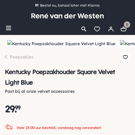
Bestel nu, betaal later met Klarna
Ruim 16.000 artikelen op voorraad
0
Voor 15:00 uur besteld, vandaag nog verzonden!
Ruim 44 jaar kennis en ervaring
*
Gratis verzending vanaf €50,00
Poepzakjes
Kentucky Poepzakhouder Square Velvet
Light Blue
Past bij al onze velvet accessoires
29
.
99
Voor 15:00 uur besteld, vandaag nog verzonden!