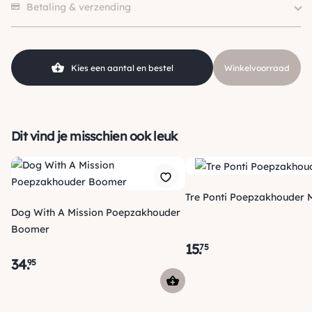
Merk
Kentucky
Betaling & verzending
Soort
Poepzakhouder
SKU
210000019498
Kies een aantal en bestel
Winkelvoorraad
Dit vind je misschien ook leuk
Tre Ponti Poepzakhouder M
Dog With A Mission Poepzakhouder
Boomer
15
.
75
34
.
95
Verzending