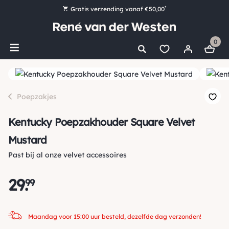
*
Gratis verzending vanaf €50,00
Bestel nu, betaal later met Klarna
0
Ruim 16.000 artikelen op voorraad
Maandag voor 15:00 uur besteld, dezelfde dag verzonden!
Ruim 44 jaar kennis en ervaring
Poepzakjes
Kentucky Poepzakhouder Square Velvet
Mustard
Past bij al onze velvet accessoires
29
.
99
Maandag voor 15:00 uur besteld, dezelfde dag verzonden!