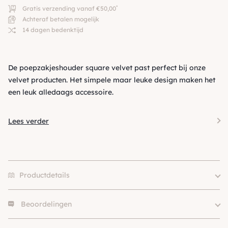
*
Gratis verzending vanaf €50,00
Achteraf betalen mogelijk
14 dagen bedenktijd
De poepzakjeshouder square velvet past perfect bij onze
velvet producten. Het simpele maar leuke design maken het
een leuk alledaags accessoire.
Lees verder
Productdetails
Beoordelingen
Kleur
Geel / Goud
Materiaal
Velvet
Er zijn nog geen beoordelingen.