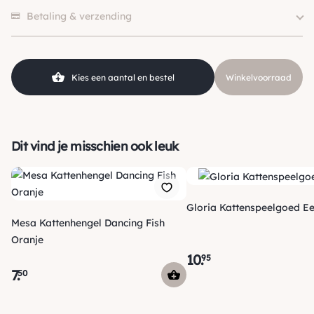
Er zijn nog geen beoordelingen.
SKU
210000020478
Betaling & verzending
Kies een aantal en bestel
Winkelvoorraad
Dit vind je misschien ook leuk
Gloria Kattenspeelgoed E
Mesa Kattenhengel Dancing Fish
Oranje
10
.
95
7
.
50
Verzending