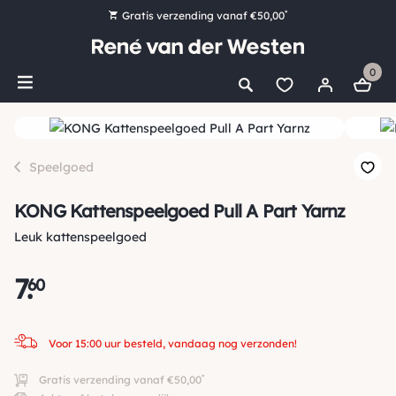
*
Gratis verzending vanaf €50,00
Bestel nu, betaal later met Klarna
0
Ruim 16.000 artikelen op voorraad
Voor 15:00 uur besteld, vandaag nog verzonden!
Ruim 44 jaar kennis en ervaring
Speelgoed
KONG Kattenspeelgoed Pull A Part Yarnz
Leuk kattenspeelgoed
7
.
60
Voor 15:00 uur besteld, vandaag nog verzonden!
*
Gratis verzending vanaf €50,00