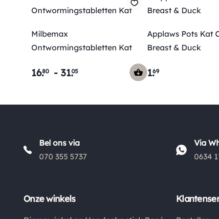
Milbemax
Applaws Pots Kat 
Ontwormingstabletten Kat
Breast & Duck
16
.
-
31
.
1
.
80
05
69
Bel ons via
Via W
070 355 5737
0634 1
Onze winkels
Klantenser