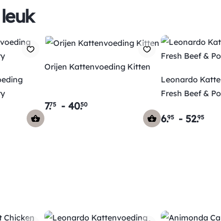
 leuk
Orijen Kattenvoeding Kitten
oeding
Leonardo Katt
ry
Fresh Beef & Po
7
.
-
40
.
75
50
6
.
-
52
.
95
95