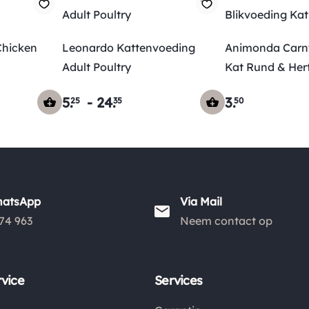
Chicken
Leonardo Kattenvoeding
Animonda Carny
Adult Poultry
Kat Rund & Her
5
.
-
24
.
3
.
25
35
50
hatsApp
Via Mail
74 963
Neem contact op
vice
Services