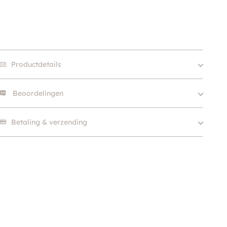
Productdetails
Beoordelingen
Size
250g, 1.5kg, 4kg
Eiwitbron
Eend, Gevogelte
Er zijn nog geen beoordelingen.
Betaling & verzending
Merk
Leonardo
Voedingsdoel
Graanvrij
Levensfase
Kitten, Adult, Senior