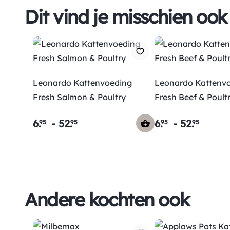
Dit vind je misschien ook
Leonardo Kattenvoeding
Leonardo Kattenv
Fresh Salmon & Poultry
Fresh Beef & Poult
6
.
-
52
.
6
.
-
52
.
95
95
95
95
Andere kochten ook