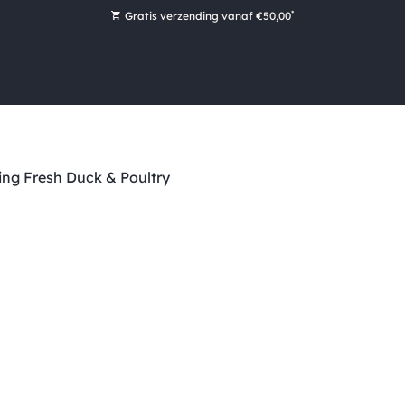
*
Gratis verzending vanaf €50,00
Bestel nu, betaal later met Klarna
Ruim 16.000 artikelen op voorraad
Morgen voor 15:00 uur besteld, dezelfde dag verzonden!
Ruim 44 jaar kennis en ervaring