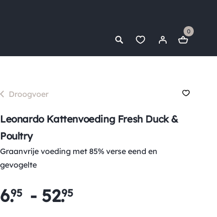
0
Droogvoer
Leonardo Kattenvoeding Fresh Duck &
Poultry
Graanvrije voeding met 85% verse eend en
gevogelte
6
.
-
52
.
95
95