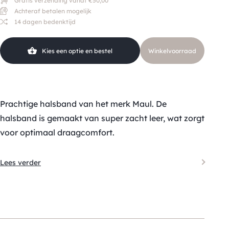
Gratis verzending vanaf €50,00
Achteraf betalen mogelijk
14 dagen bedenktijd
Kies een optie en bestel
Winkelvoorraad
Prachtige halsband van het merk Maul. De
halsband is gemaakt van super zacht leer, wat zorgt
voor optimaal draagcomfort.
Lees verder