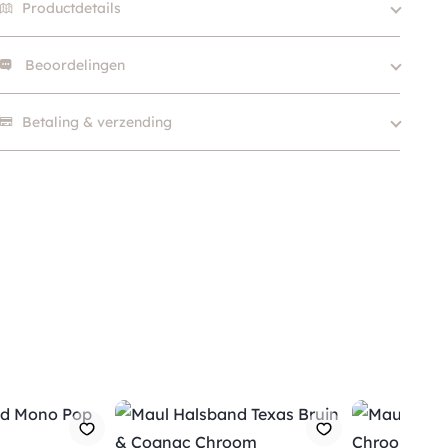
Productdetails
Beoordelingen
Size
27, 30, 33
Kleur
Beige / Taupe, Wit
Er zijn nog geen beoordelingen.
Betaling & verzending
Merk
Maul