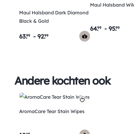
Maul Halsband Wil
Maul Halsband Dark Diamond
Black & Gold
64
.
-
95
.
99
99
63
.
-
92
.
99
99
Andere kochten ook
AromaCare Tear Stain Wipes