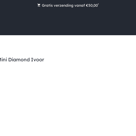
*
Gratis verzending vanaf €50,00
Bestel nu, betaal later met Klarna
Ruim 16.000 artikelen op voorraad
Voor 15:00 uur besteld, vandaag nog verzonden!
Ruim 44 jaar kennis en ervaring