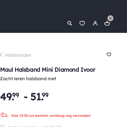
0
Halsbanden
Maul Halsband Mini Diamond Ivoor
Zacht leren halsband met
49
.
-
51
.
99
99
Voor 15:00 uur besteld, vandaag nog verzonden!
*