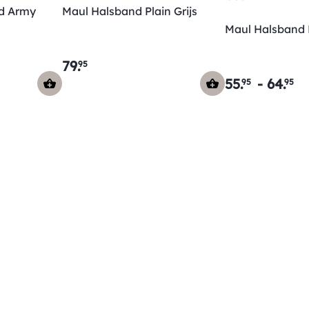
d Army
Maul Halsband Plain Grijs
Maul Halsband
79
.
95
55
.
-
64
.
95
95