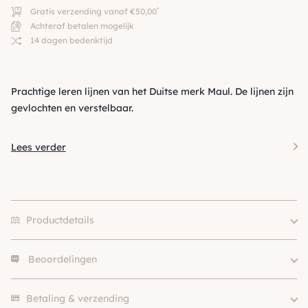
*
Gratis verzending vanaf €50,00
Achteraf betalen mogelijk
14 dagen bedenktijd
Prachtige leren lijnen van het Duitse merk Maul. De lijnen zijn
gevlochten en verstelbaar.
Lees verder
Productdetails
Beoordelingen
Merk
Maul
2m/12mm, 2m/15mm,
Size
Er zijn nog geen beoordelingen.
2m/20mm
Betaling & verzending