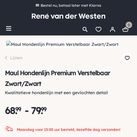
Bestel nu, betaal later met Klarna
Ruim 16.000 artikelen op voorraad
0
Maandag voor 15:00 uur besteld, dezelfde dag verzonden!
Ruim 44 jaar kennis en ervaring
*
Gratis verzending vanaf €50,00
Lijnen
Maul Hondenlijn Premium Verstelbaar
Zwart/Zwart
Kwalitatieve hondenlijn met een gevlochten detail
68
.
-
79
.
99
99
Maandag voor 15:00 uur besteld, dezelfde dag verzonden!