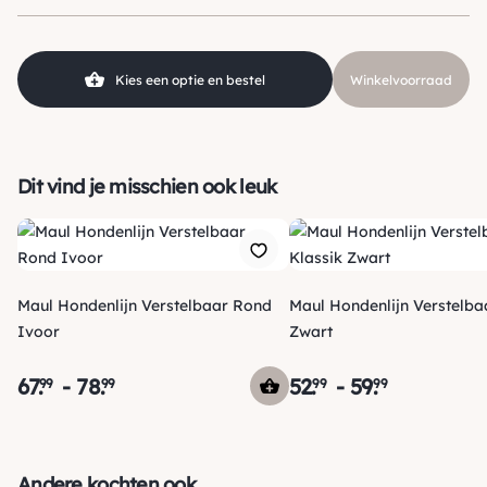
Kleur
Zwart
Klein (0 – 10kg), Middel (10 –
Hondgrootte
25kg), Groot (> 25kg )
Kies een optie en bestel
Winkelvoorraad
Soort
Verstelbare Lijn
Materiaal
Leer
Dit vind je misschien ook leuk
Maul Hondenlijn Verstelbaar Rond
Maul Hondenlijn Verstelba
Ivoor
Zwart
67
.
-
78
.
52
.
-
59
.
99
99
99
99
Verzending
Maandag voor 15:00 uur besteld, dezelfde dag verzonden!
Andere kochten ook