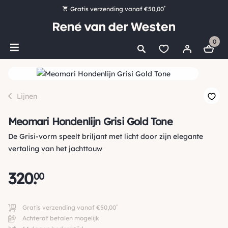
*
Gratis verzending vanaf €50,00
Bestel nu, betaal later met Klarna
0
Ruim 16.000 artikelen op voorraad
Voor 15:00 uur besteld, vandaag nog verzonden!
Ruim 44 jaar kennis en ervaring
Lijnen
Meomari Hondenlijn Grisi Gold Tone
De Grisi-vorm speelt briljant met licht door zijn elegante
vertaling van het jachttouw
320
.
00
*
Gratis verzending vanaf €50,00
Achteraf betalen mogelijk