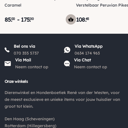
Caramel
Verstelbaar Peruvian Pike
85
.
-
175
.
108
.
00
00
45
Verzending
Voor 15:00 uur besteld, vandaag nog verzonden! Je ontvangt
Bel ons via
Via WhatsApp
een track & trace code van ons zodat je je pakketje kan
070 355 5737
0634 174 963
volgen. Voor orders tot € 15.00 zijn de verzendkosten € 5.95,
Via Mail
Via Chat
*
*
daarna € 3.95
en gratis vanaf € 50.00
.
Neem contact op
Neem contact op
*
De verzendkosten naar België en de rest van Europa wijken
Onze winkels
af van de verzendkosten binnen Nederland. Bestellingen
onder de €50,00 zijn voor België €6,95 en boven de €50,00
Dierenwinkel en Hondenboetiek René van der Westen, voor
zijn de verzendkosten €3,95. De pakketten naar België
de meest exclusieve en unieke items voor jouw huisdier van
worden aangetekend en verzekerd verstuurd. Voor de
groot tot klein.
verzendkosten buiten Nederland en België verwijzen wij je
graag door naar "
Orders Europe
".
Den Haag (Scheveningen)
Rotterdam (Hillegersberg)