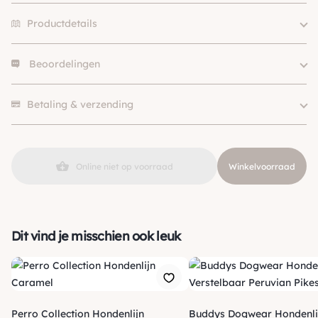
Productdetails
Beoordelingen
Hondgrootte
Klein (0 – 10kg)
Kleur
Geel / Goud
Er zijn nog geen beoordelingen.
Merk
Meomari
Betaling & verzending
SKU
210000022580
Online niet op voorraad
Winkelvoorraad
Dit vind je misschien ook leuk
Perro Collection Hondenlijn
Buddys Dogwear Hondenli