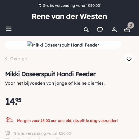
*
Gratis verzending vanaf €50,00
Bestel nu, betaal later met Klarna
0
Ruim 16.000 artikelen op voorraad
Morgen voor 15:00 uur besteld, dezelfde dag verzonden!
Ruim 44 jaar kennis en ervaring
Overige
Mikki Doseerspuit Handi Feeder
Voor het bijvoeden van jonge of kleine diertjes.
14
.
95
Morgen voor 15:00 uur besteld, dezelfde dag verzonden!
*
Gratis verzending vanaf €50,00