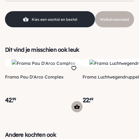
Kies een aantal en bestel
Winkelvoorraad
Dit vind je misschien ook leuk
Frama Pau D'Arco Complex
Frama Luchtwegendruppel
42
.
22
.
99
49
Verzending
Morgen voor 15:00 uur besteld, dezelfde dag verzonden! Je
Andere kochten ook
ontvangt een track & trace code van ons zodat je je pakketje