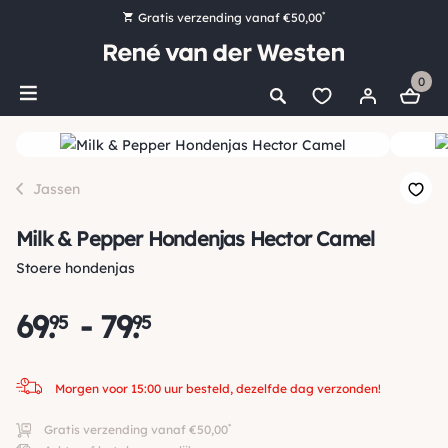
*
Gratis verzending vanaf €50,00
Bestel nu, betaal later met Klarna
0
Ruim 16.000 artikelen op voorraad
Morgen voor 15:00 uur besteld, dezelfde dag verzonden!
Ruim 44 jaar kennis en ervaring
Jassen
Milk & Pepper Hondenjas Hector Camel
Stoere hondenjas
69
.
-
79
.
95
95
Morgen voor 15:00 uur besteld, dezelfde dag verzonden!
*
Gratis verzending vanaf €50,00