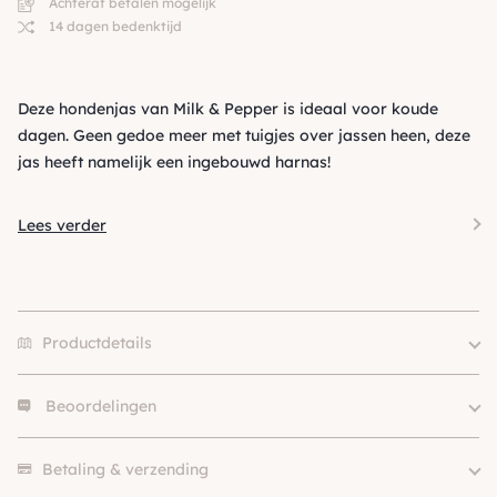
Achteraf betalen mogelijk
14 dagen bedenktijd
Deze hondenjas van Milk & Pepper is ideaal voor koude
dagen. Geen gedoe meer met tuigjes over jassen heen, deze
jas heeft namelijk een ingebouwd harnas!
Lees verder
Productdetails
Beoordelingen
26, 29, 32, 35, 35L, 38, 38l, 41,
Size
41L, 45, 45L
Er zijn nog geen beoordelingen.
Merk
Milk & Pepper
Betaling & verzending
Kleur
Bruin