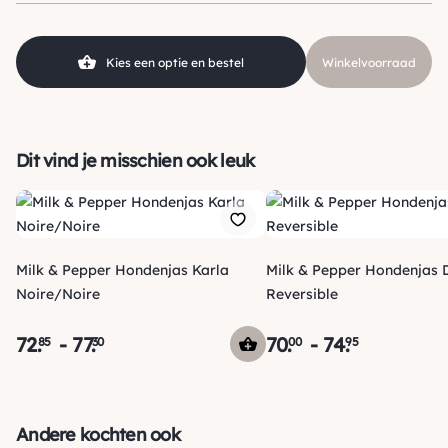
Hondgrootte
Klein (0 – 10kg)
Kies een optie en bestel
Winkelvoorraad
Dit vind je misschien ook leuk
Milk & Pepper Hondenjas Karla
Milk & Pepper Hondenjas 
Noire/Noire
Reversible
72
.
-
77
.
70
.
-
74
.
85
30
00
95
Verzending
Morgen voor 15:00 uur besteld, dezelfde dag verzonden! Je
Andere kochten ook
ontvangt een track & trace code van ons zodat je je pakketje