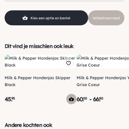
Kies een optie en bestel
Winkelvoorraad
Dit vind je misschien ook leuk
Milk & Pepper Hondenjas Skipper
Milk & Pepper Hondenjas 
Black
Grise Coeur
45
.
60
.
-
66
.
95
00
80
Verzending
Morgen voor 15:00 uur besteld, dezelfde dag verzonden! Je
Andere kochten ook
ontvangt een track & trace code van ons zodat je je pakketje