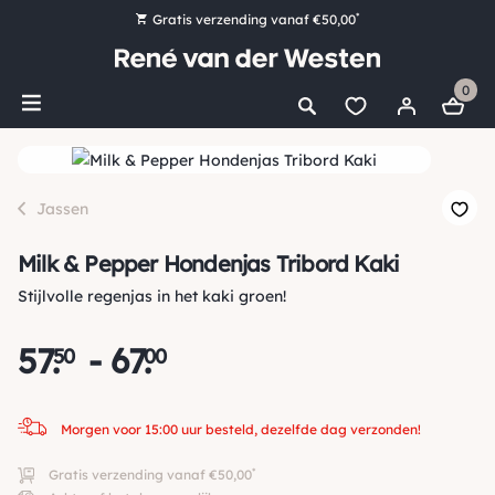
*
Gratis verzending vanaf €50,00
Bestel nu, betaal later met Klarna
0
Ruim 16.000 artikelen op voorraad
Morgen voor 15:00 uur besteld, dezelfde dag verzonden!
Ruim 44 jaar kennis en ervaring
Jassen
Milk & Pepper Hondenjas Tribord Kaki
Stijlvolle regenjas in het kaki groen!
57
.
-
67
.
50
00
Morgen voor 15:00 uur besteld, dezelfde dag verzonden!
*
Gratis verzending vanaf €50,00