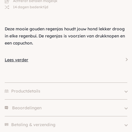
Achteraf betalen mogelijk
14 dagen bedenktijd
Deze mooie gouden regenjas houdt jouw hond lekker droog
in elke regenbui. De regenjas is voorzien van drukknopen en
een capuchon.
Lees verder
Productdetails
Beoordelingen
Size
45A, 55A, 50A, 35L
Kleur
Groen
Er zijn nog geen beoordelingen.
Merk
Milk & Pepper
Betaling & verzending