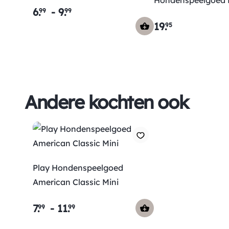
Hondenspeelgoed 
6
.
-
9
.
99
99
Flamingo Langnek
19
.
95
Andere kochten ook
Play Hondenspeelgoed
American Classic Mini
7
.
-
11
.
99
99