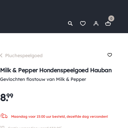
0
Pluchespeelgoed
Milk & Pepper Hondenspeelgoed Hauban
Gevlochten flostouw van Milk & Pepper
8
.
99
Maandag voor 15:00 uur besteld, dezelfde dag verzonden!
*