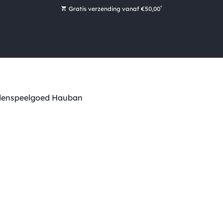
*
Gratis verzending vanaf €50,00
Bestel nu, betaal later met Klarna
Ruim 16.000 artikelen op voorraad
Maandag voor 15:00 uur besteld, dezelfde dag verzonden!
Ruim 44 jaar kennis en ervaring