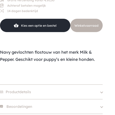
Gratis verzending vanaf €50,00
Achteraf betalen mogelijk
14 dagen bedenktijd
Kies een optie en bestel
Winkelvoorraad
Navy gevlochten flostouw van het merk Milk &
Pepper. Geschikt voor puppy’s en kleine honden.
Productdetails
Beoordelingen
Size
18cm, 13cm