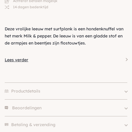
Achteraf betalen mogelijk
14 dagen bedenktijd
Deze vrolijke leeuw met surfplank is een hondenknuffel van
het merk Milk & pepper. De leeuw is van een gladde stof en
de armpjes en beentjes zijn flostouwtjes.
Lees verder
Productdetails
Beoordelingen
Merk
Milk & Pepper
Hondgrootte
Klein (0 – 10kg)
Er zijn nog geen beoordelingen.
Kleur
Oranje / Cognac
Betaling & verzending
SKU
210000023803