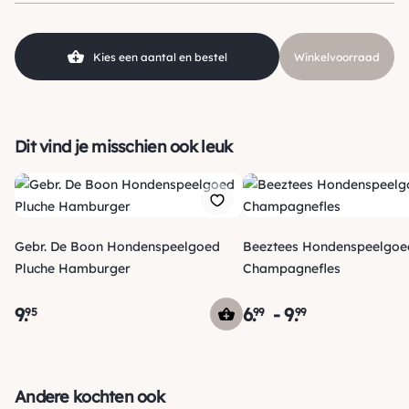
Kies een aantal en bestel
Winkelvoorraad
Dit vind je misschien ook leuk
Gebr. De Boon Hondenspeelgoed
Beeztees Hondenspeelgoe
Pluche Hamburger
Champagnefles
9
.
6
.
-
9
.
95
99
99
Verzending
Maandag voor 15:00 uur besteld, dezelfde dag verzonden!
Andere kochten ook
Je ontvangt een track & trace code van ons zodat je je