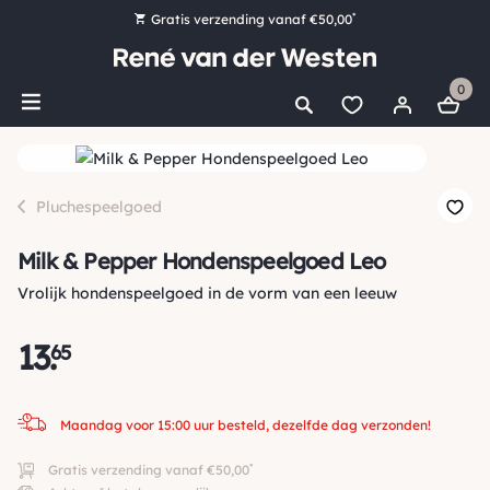
*
Gratis verzending vanaf €50,00
Bestel nu, betaal later met Klarna
0
Ruim 16.000 artikelen op voorraad
Maandag voor 15:00 uur besteld, dezelfde dag verzonden!
Ruim 44 jaar kennis en ervaring
Pluchespeelgoed
Milk & Pepper Hondenspeelgoed Leo
Vrolijk hondenspeelgoed in de vorm van een leeuw
13
.
65
Maandag voor 15:00 uur besteld, dezelfde dag verzonden!
*
Gratis verzending vanaf €50,00