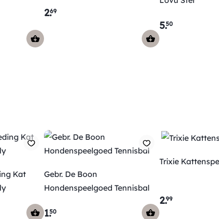
Lovu Ster
2
.
69
5
.
50
Trixie Kattensp
ing Kat
Gebr. De Boon
ly
Hondenspeelgoed Tennisbal
2
.
99
1
.
50