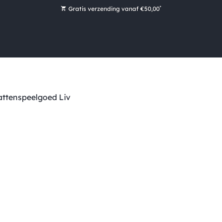
*
Gratis verzending vanaf €50,00
Bestel nu, betaal later met Klarna
Ruim 16.000 artikelen op voorraad
Maandag voor 15:00 uur besteld, dezelfde dag verzonden!
Ruim 44 jaar kennis en ervaring