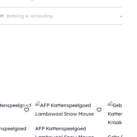
Merk
Milk & Pepper
Kleur
Grijs / Zilver
Er zijn nog geen beoordelingen.
Betaling & verzending
SKU
210000028728
nspeelgoed
AFP Kattenspeelgoed