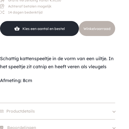
Gratis verzending vanaf €50,00
Achteraf betalen mogelijk
14 dagen bedenktijd
Kies een aantal en bestel
Winkelvoorraad
Schattig kattenspeeltje in de vorm van een uiltje. In
het speeltje zit catnip en heeft veren als vleugels
Afmeting: 8cm
Productdetails
Beoordelingen