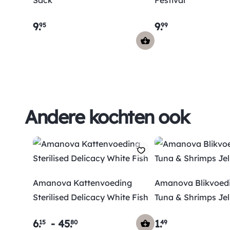
Sack
Festival
9
.
9
.
95
99
Andere kochten ook
Amanova Kattenvoeding
Amanova Blikvoed
Sterilised Delicacy White Fish
Tuna & Shrimps Jel
6
.
-
45
.
1
.
15
80
49