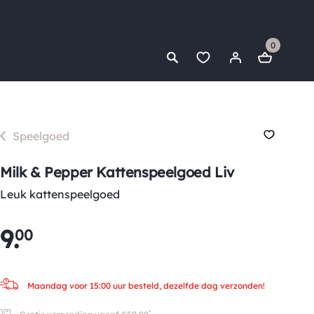
0
Speelgoed
Milk & Pepper Kattenspeelgoed Liv
Leuk kattenspeelgoed
9
.
00
Maandag voor 15:00 uur besteld, dezelfde dag verzonden!
*