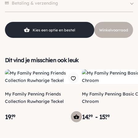
Klein (0 – 10kg), Middel (10 –
Betaling & verzending
Hondgrootte
25kg), Groot (> 25kg )
Kleur
Wit
Kies een optie en bestel
Winkelvoorraad
Dit vind je misschien ook leuk
My Family Penning Friends
My Family Penning Basic C
Collection Ruwharige Teckel
Chroom
19
.
14
.
-
15
.
99
99
99
Verzending