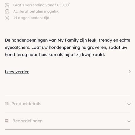
*
Gratis verzending vanaf €50,00
Achteraf betalen mogelijk
14 dagen bedenktijd
De hondenpenningen van My Family zijn leuk, trendy en echte
eyecatchers. Laat uw hondenpenning nu graveren, zodat uw
hond terug naar huis kan als hij of zij kwijt raakt.
Lees verder
Productdetails
Beoordelingen
Merk
My Family
Size
S, L
Er zijn nog geen beoordelingen.