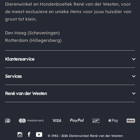
Dierenwinkel en Hondenboetiek René van der Westen, voor
het product altijd retourneren binnen 14 dagen. De
de meest exclusieve en unieke items voor jouw huisdier van
retourkosten bedragen € 6.75 en zijn voor eigen rekening.
groot tot klein.
Kies bij het retourneren altijd voor "alleen huisadres",
pakketten die bij een pakketpunt worden geleverd halen wij
Den Haag (Scheveningen)
niet af.
Rotterdam (Hillegersberg)
Klantenservice
Bestellen
Verzenden & bezorgen
Services
Retour aanmelden
Garantie
Veelgestelde vragen
Orders Europe
René van der Westen
Status bestelling
Algemene voorwaarden
Over ons
Mijn account
Privacy Policy
Onze winkels
Cookies
Openingstijden
Werken bij
Evenementen
© 1982 - 2026 Dierenwinkel René van der Westen
In de Media