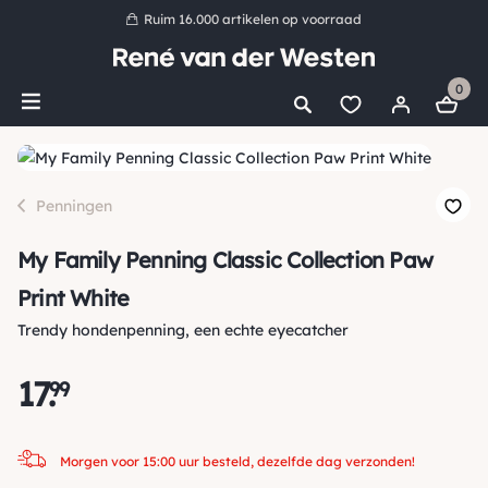
Ruim 16.000 artikelen op voorraad
Morgen voor 15:00 uur besteld, dezelfde dag verzonden!
0
Ruim 44 jaar kennis en ervaring
*
Gratis verzending vanaf €50,00
Bestel nu, betaal later met Klarna
Penningen
My Family Penning Classic Collection Paw
Print White
Trendy hondenpenning, een echte eyecatcher
17
.
99
Morgen voor 15:00 uur besteld, dezelfde dag verzonden!