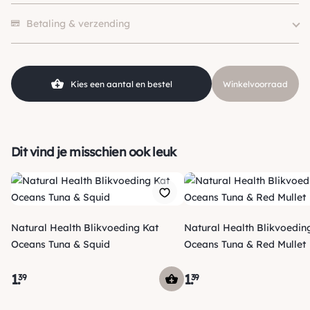
Eiwitbron
Tonijn
Er zijn nog geen beoordelingen.
SKU
210000026816
Betaling & verzending
Kies een aantal en bestel
Winkelvoorraad
Dit vind je misschien ook leuk
Natural Health Blikvoeding Kat
Natural Health Blikvoedin
Oceans Tuna & Squid
Oceans Tuna & Red Mullet
1
.
1
.
39
39