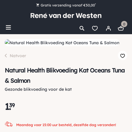
*
Gratis verzending vanaf €50,00
Bestel nu, betaal later met Klarna
0
Ruim 16.000 artikelen op voorraad
Maandag voor 15:00 uur besteld, dezelfde dag verzonden!
Ruim 44 jaar kennis en ervaring
Natvoer
Natural Health Blikvoeding Kat Oceans Tuna
& Salmon
Gezonde blikvoeding voor de kat
1
.
39
Maandag voor 15:00 uur besteld, dezelfde dag verzonden!