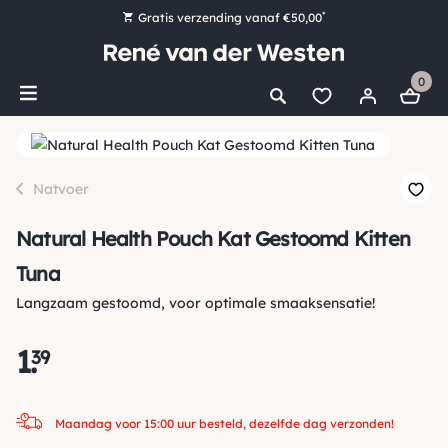
*
Gratis verzending vanaf €50,00
Bestel nu, betaal later met Klarna
0
Ruim 16.000 artikelen op voorraad
Maandag voor 15:00 uur besteld, dezelfde dag verzonden!
Ruim 44 jaar kennis en ervaring
Natvoer
Natural Health Pouch Kat Gestoomd Kitten
Tuna
Langzaam gestoomd, voor optimale smaaksensatie!
1
.
39
Maandag voor 15:00 uur besteld, dezelfde dag verzonden!