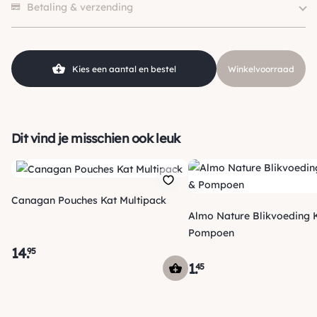
Levensfase
Kitten
Betaling & verzending
SKU
210000028267
Kies een aantal en bestel
Winkelvoorraad
Dit vind je misschien ook leuk
Canagan Pouches Kat Multipack
Almo Nature Blikvoeding K
Pompoen
14
.
95
1
.
45
Verzending