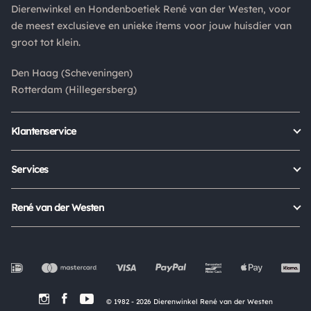
Dierenwinkel en Hondenboetiek René van der Westen, voor
Is een product dat je besteld hebt niet naar wens? Dan kan je
de meest exclusieve en unieke items voor jouw huisdier van
het product altijd retourneren binnen 14 dagen. De
groot tot klein.
retourkosten bedragen € 6.75 en zijn voor eigen rekening.
Kies bij het retourneren altijd voor "alleen huisadres",
Den Haag (Scheveningen)
pakketten die bij een pakketpunt worden geleverd halen wij
Rotterdam (Hillegersberg)
niet af.
Klantenservice
Bestellen
Verzenden & bezorgen
Services
Retour aanmelden
Garantie
Veelgestelde vragen
Orders Europe
René van der Westen
Status bestelling
Algemene voorwaarden
Over ons
Mijn account
Privacy Policy
Onze winkels
Cookies
Openingstijden
Werken bij
Evenementen
© 1982 - 2026 Dierenwinkel René van der Westen
In de Media