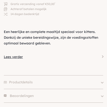
*
Gratis verzending vanaf €50,00
Achteraf betalen mogelijk
14 dagen bedenktijd
Een heerlijke en complete maaltijd speciaal voor kittens.
Dankzij de unieke bereidingswijze, zijn de voedingsstoffen
optimaal bewaard gebleven.
Lees verder
Productdetails
Beoordelingen
Merk
Natural Health
Eiwitbron
Kip, Tonijn
Er zijn nog geen beoordelingen.