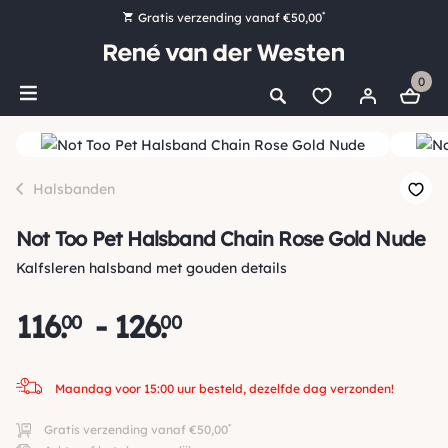
*
Gratis verzending vanaf €50,00
Bestel nu, betaal later met Klarna
0
Ruim 16.000 artikelen op voorraad
Maandag voor 15:00 uur besteld, dezelfde dag verzonden!
Ruim 44 jaar kennis en ervaring
Halsbanden
Not Too Pet Halsband Chain Rose Gold Nude
Kalfsleren halsband met gouden details
116
.
-
126
.
00
00
Maandag voor 15:00 uur besteld, dezelfde dag verzonden!
*
Gratis verzending vanaf €50,00