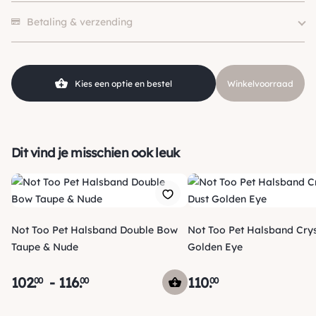
Hondgrootte
Klein (0 – 10kg)
Er zijn nog geen beoordelingen.
Kleur
Roze
Betaling & verzending
Merk
Not Too Pet
Materiaal
Leer
Kies een optie en bestel
Winkelvoorraad
Dit vind je misschien ook leuk
Not Too Pet Halsband Double Bow
Not Too Pet Halsband Crys
Taupe & Nude
Golden Eye
102
.
-
116
.
110
.
00
00
00