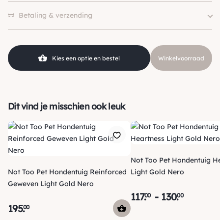
Hondgrootte
Klein (0 – 10kg)
Er zijn nog geen beoordelingen.
Kleur
Zwart
Betaling & verzending
Merk
Not Too Pet
Materiaal
Leer
Kies een optie en bestel
Winkelvoorraad
Dit vind je misschien ook leuk
Not Too Pet Hondentuig H
Not Too Pet Hondentuig Reinforced
Light Gold Nero
Geweven Light Gold Nero
117
.
-
130
.
00
00
195
.
00