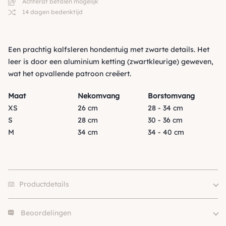
Achteraf betalen mogelijk
14 dagen bedenktijd
Een prachtig kalfsleren hondentuig met zwarte details. Het
leer is door een aluminium ketting (zwartkleurige) geweven,
wat het opvallende patroon creëert.
Maat
Nekomvang
Borstomvang
XS
26 cm
28 - 34 cm
S
28 cm
30 - 36 cm
M
34 cm
34 - 40 cm
Productdetails
Beoordelingen
Size
XS, S, M