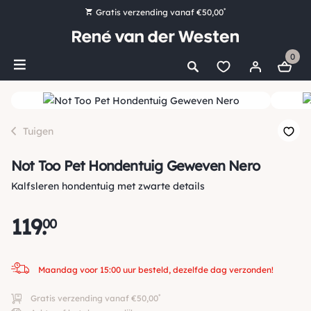
*
Gratis verzending vanaf €50,00
Bestel nu, betaal later met Klarna
0
Ruim 16.000 artikelen op voorraad
Maandag voor 15:00 uur besteld, dezelfde dag verzonden!
Ruim 44 jaar kennis en ervaring
Tuigen
Not Too Pet Hondentuig Geweven Nero
Kalfsleren hondentuig met zwarte details
119
.
00
Maandag voor 15:00 uur besteld, dezelfde dag verzonden!
*
Gratis verzending vanaf €50,00