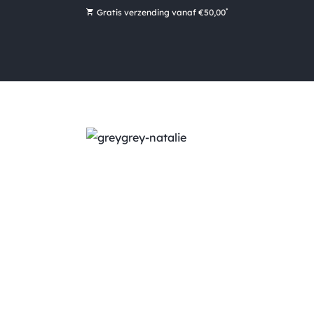
*
Gratis verzending vanaf €50,00
Bestel nu, betaal later met Klarna
Ruim 16.000 artikelen op voorraad
Morgen voor 15:00 uur besteld, dezelfde dag verzonden!
Ruim 44 jaar kennis en ervaring