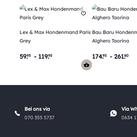
Lex & Max Hondenmand Paris
Bau Baru Honden
Grey
Alghero Taorina
59
.
-
119
.
174
.
-
261
.
95
95
95
80
Bel ons via
Via W
070 355 5737
0634 1