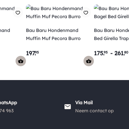
mand
Bau Baru Hondenmand
Bau Baru Hond
Muffin Muf Pecora Burro
Bed Girella Tra
197
.
175
.
-
261
.
95
95
80
hatsApp
Via Mail
74 963
Neem contact op