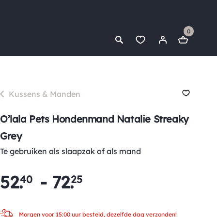
0
Kussens & Manden
O’lala Pets Hondenmand Natalie Streaky
Grey
Te gebruiken als slaapzak of als mand
52
.
-
72
.
40
25
Morgen voor 15:00 uur besteld, dezelfde dag verzonden!