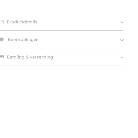
Productdetails
Beoordelingen
Size
45cm, 60cm
Merk
O'lala Pets
Er zijn nog geen beoordelingen.
Betaling & verzending
Kleur
Wit, Grijs / Zilver