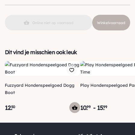
SKU
210000026652
Online niet op voorraad
Winkelvoorraad
Dit vind je misschien ook leuk
Fuzzyard Hondenspeelgoed Dogg
Play Hondenspeelgoed Pa
Boot
12
.
10
.
-
15
.
50
99
99
Verzending
Voor 15:00 uur besteld, vandaag nog verzonden! Je ontvangt