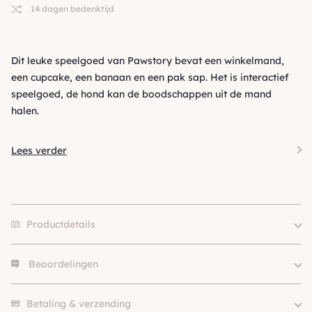
14 dagen bedenktijd
Dit leuke speelgoed van Pawstory bevat een winkelmand,
een cupcake, een banaan en een pak sap. Het is interactief
speelgoed, de hond kan de boodschappen uit de mand
halen.
Lees verder
Productdetails
Beoordelingen
Merk
Pawstory
Klein (0 – 10kg), Middel (10 –
Hondgrootte
Er zijn nog geen beoordelingen.
25kg)
Betaling & verzending