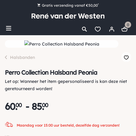
*
Gratis verzending vanaf €50,00
Bestel nu, betaal later met Klarna
0
Ruim 16.000 artikelen op voorraad
Maandag voor 15:00 uur besteld, dezelfde dag verzonden!
Ruim 44 jaar kennis en ervaring
Halsbanden
Perro Collection Halsband Peonia
Let op: Wanneer het item gepersonaliseerd is kan deze niet
geretourneerd worden!
60
.
-
85
.
00
00
Maandag voor 15:00 uur besteld, dezelfde dag verzonden!