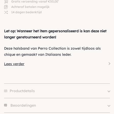
*
Gratis verzending vanaf €50,00
Achteraf betalen mogelijk
14 dagen bedenktijd
Let op: Wanneer het item gepersonaliseerd is kan deze niet
langer geretourneerd worden!
Deze halsband van Perro Collection is zowel tijdloos als
chique en gemaakt van Italiaans leder.
Lees verder
Productdetails
Beoordelingen
25×1.5cm, 30×1.5cm, 35×1.5cm,
Size
35×2.0cm, 40×2.0cm,