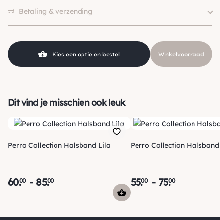
Er zijn nog geen beoordelingen.
45×2.5cm, 55×2.5cm
Betaling & verzending
Merk
Perro Collection
Kleur
Roze
Kies een optie en bestel
Winkelvoorraad
Dit vind je misschien ook leuk
Perro Collection Halsband Lila
Perro Collection Halsband
60
.
-
85
.
55
.
-
75
.
00
00
00
00
Verzending