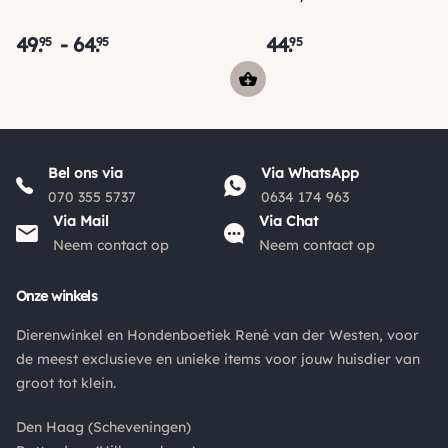
Is een product dat je besteld hebt niet naar wens? Dan kan je
het product altijd retourneren binnen 14 dagen. De
49
.
-
64
.
44
.
95
95
95
retourkosten bedragen € 6.75 en zijn voor eigen rekening.
Kies bij het retourneren altijd voor "alleen huisadres",
pakketten die bij een pakketpunt worden geleverd halen wij
niet af.
Bel ons via
Via WhatsApp
070 355 5737
0634 174 963
Via Mail
Via Chat
Neem contact op
Neem contact op
Onze winkels
Dierenwinkel en Hondenboetiek René van der Westen, voor
de meest exclusieve en unieke items voor jouw huisdier van
groot tot klein.
Den Haag (Scheveningen)