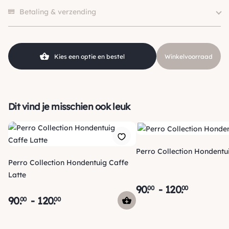
Er zijn nog geen beoordelingen.
Merk
Perro Collection
Betaling & verzending
Klein (0 – 10kg), Middel (10 –
Hondgrootte
25kg)
Kleur
Groen
Kies een optie en bestel
Winkelvoorraad
Materiaal
Leer
Dit vind je misschien ook leuk
Perro Collection Hondentu
Perro Collection Hondentuig Caffe
Latte
90
.
-
120
.
00
00
90
.
-
120
.
00
00
Verzending