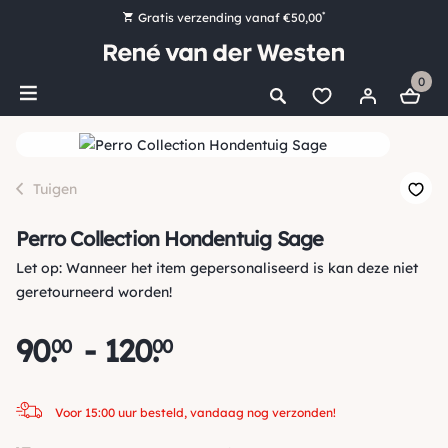
*
Gratis verzending vanaf €50,00
Bestel nu, betaal later met Klarna
0
Ruim 16.000 artikelen op voorraad
Voor 15:00 uur besteld, vandaag nog verzonden!
Ruim 44 jaar kennis en ervaring
Tuigen
Perro Collection Hondentuig Sage
Let op: Wanneer het item gepersonaliseerd is kan deze niet
geretourneerd worden!
90
.
-
120
.
00
00
Voor 15:00 uur besteld, vandaag nog verzonden!