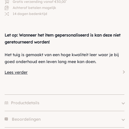
*
Gratis verzending vanaf €50,00
Achteraf betalen mogelijk
14 dagen bedenktijd
Let op: Wanneer het item gepersonaliseerd is kan deze niet
geretourneerd worden!
Het tuig is gemaakt van een hoge kwaliteit leer waar je bij
goed onderhoud een leven lang mee kan doen.
Lees verder
Productdetails
Beoordelingen
S – 1.5, S – 2.0, L/XL, XXS, XS,
Size
M, L, L-XL, XL