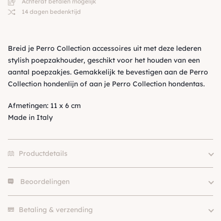
Achteraf betalen mogelijk
14 dagen bedenktijd
Breid je Perro Collection accessoires uit met deze lederen
stylish poepzakhouder, geschikt voor het houden van een
aantal poepzakjes. Gemakkelijk te bevestigen aan de Perro
Collection hondenlijn of aan je Perro Collection hondentas.
Afmetingen: 11 x 6 cm
Made in Italy
Productdetails
Beoordelingen
Merk
Perro Collection
Klein (0 – 10kg), Middel (10 –
Hondgrootte
Er zijn nog geen beoordelingen.
25kg)
Betaling & verzending
Materiaal
Leer