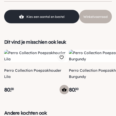
Kleur
Beige / Taupe, Bruin
SKU
210000018864
Kies een aantal en bestel
Winkelvoorraad
Dit vind je misschien ook leuk
Perro Collection Poepzakhouder
Perro Collection Poepzak
Lila
Burgundy
80
.
80
.
00
00
Verzending
Maandag voor 15:00 uur besteld, dezelfde dag verzonden!
Andere kochten ook
Je ontvangt een track & trace code van ons zodat je je