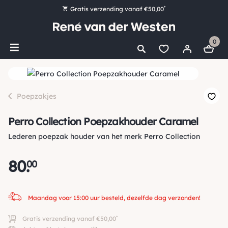
*
Gratis verzending vanaf €50,00
Bestel nu, betaal later met Klarna
0
Ruim 16.000 artikelen op voorraad
Maandag voor 15:00 uur besteld, dezelfde dag verzonden!
Ruim 44 jaar kennis en ervaring
Poepzakjes
Perro Collection Poepzakhouder Caramel
Lederen poepzak houder van het merk Perro Collection
80
.
00
Maandag voor 15:00 uur besteld, dezelfde dag verzonden!
*
Gratis verzending vanaf €50,00