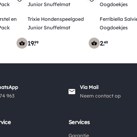
stel en
Trixie Hondenspeelgoed
Ferribiella Salvi
Pack
Junior Snuffelmat
Oogdoekjes
19
.
2
.
99
49
hatsApp
Via Mail
74 963
Neem contact op
vice
Services
Garantie