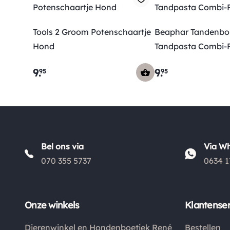
Tools 2 Groom Potenschaartje
Beaphar Tandenbor
Hond
Tandpasta Combi-
9
.
9
.
95
95
Bel ons via
Via W
070 355 5737
0634 1
Onze winkels
Klantenser
Dierenwinkel en Hondenboetiek René
Bestellen