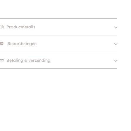
Productdetails
Beoordelingen
Levensfase
Puppy
Merk
Pet Silk
Er zijn nog geen beoordelingen.
Betaling & verzending
Verzorgingsdoel
Vacht
SKU
210000006104