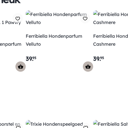
Ferribiella Hondenparfum
Ferribiella Ho
denparfum
Velluto
Cashmere
39
.
39
.
95
95