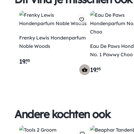
Frenky Lewis Hondenparfum
Noble Woods
Eau De Paws Hon
No. 1 Pawwy Choo
19
.
95
19
.
95
Andere kochten ook