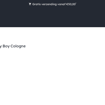
*
Gratis verzending vanaf €50,00
Bestel nu, betaal later met Klarna
Ruim 16.000 artikelen op voorraad
Morgen voor 15:00 uur besteld, dezelfde dag verzonden!
Ruim 44 jaar kennis en ervaring