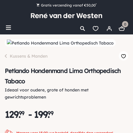
*
Gratis verzending vanaf €50,00
Bestel nu, betaal later met Klarna
0
Ruim 16.000 artikelen op voorraad
Morgen voor 15:00 uur besteld, dezelfde dag verzonden!
Ruim 44 jaar kennis en ervaring
Kussens & Manden
Petlando Hondenmand Lima Orthopedisch
Tabaco
Ideaal voor oudere, grote of honden met
gewrichtsproblemen
129
.
-
199
.
99
99
Morgen voor 15:00 uur besteld, dezelfde dag verzonden!