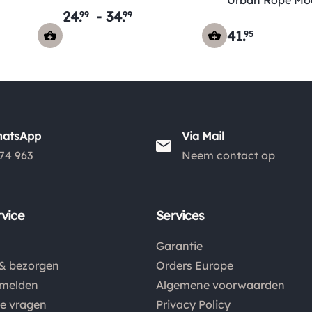
Urban Rope Mo
24
.
-
34
.
99
99
41
.
95
hatsApp
Via Mail
74 963
Neem contact op
vice
Services
Garantie
& bezorgen
Orders Europe
nmelden
Algemene voorwaarden
de vragen
Privacy Policy