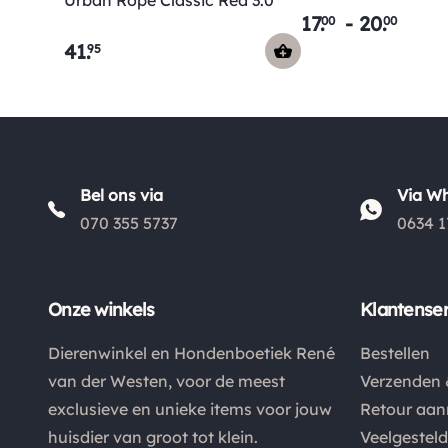
Urban Rope Classic Red 3.0
17
.
-
20
.
00
00
41
.
95
Bel ons via
Via W
070 355 5737
0634 1
Onze winkels
Klantenser
Dierenwinkel en Hondenboetiek René
Bestellen
van der Westen, voor de meest
Verzenden 
exclusieve en unieke items voor jouw
Retour aa
huisdier van groot tot klein.
Veelgestel