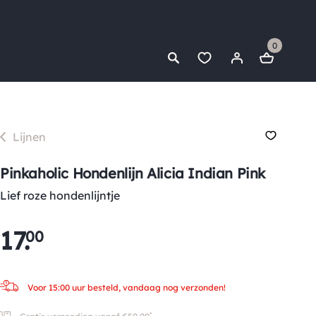
0
Lijnen
Pinkaholic Hondenlijn Alicia Indian Pink
Lief roze hondenlijntje
17
.
00
Voor 15:00 uur besteld, vandaag nog verzonden!
*