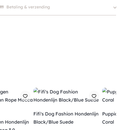
Er zijn nog geen beoordelingen.
Betaling & verzending
Fifi's Dog Fashion Hondenlijn
Puppia Hond
n Hondenlijn
Black/Blue Suede
Coral
Verzending