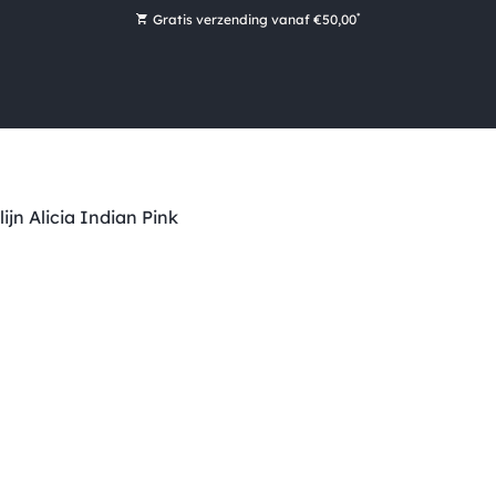
*
Gratis verzending vanaf €50,00
Bestel nu, betaal later met Klarna
Ruim 16.000 artikelen op voorraad
Voor 15:00 uur besteld, vandaag nog verzonden!
Ruim 44 jaar kennis en ervaring