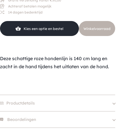
Gratis verzending vanaf €50,00
Achteraf betalen mogelijk
14 dagen bedenktijd
Kies een optie en bestel
Winkelvoorraad
Deze schattige roze hondenlijn is 140 cm lang en
zacht in de hand tijdens het uitlaten van de hond.
Productdetails
Beoordelingen
Size
M