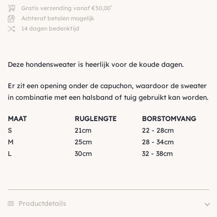
*
Gratis verzending vanaf €50,00
Achteraf betalen mogelijk
14 dagen bedenktijd
Deze hondensweater is heerlijk voor de koude dagen.
Er zit een opening onder de capuchon, waardoor de sweater
in combinatie met een halsband of tuig gebruikt kan worden.
MAAT
RUGLENGTE
BORSTOMVANG
S
21cm
22 - 28cm
M
25cm
28 - 34cm
L
30cm
32 - 38cm
Productdetails