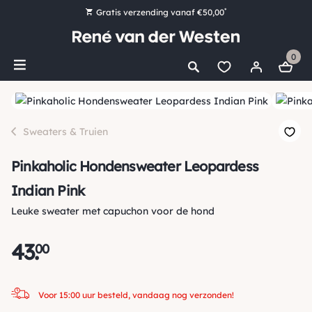
*
Gratis verzending vanaf €50,00
Bestel nu, betaal later met Klarna
0
Ruim 16.000 artikelen op voorraad
Voor 15:00 uur besteld, vandaag nog verzonden!
Ruim 44 jaar kennis en ervaring
Sweaters & Truien
Pinkaholic Hondensweater Leopardess
Indian Pink
Leuke sweater met capuchon voor de hond
43
.
00
Voor 15:00 uur besteld, vandaag nog verzonden!