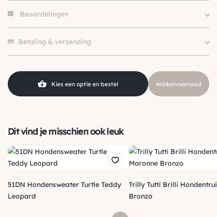
Beoordelingen
Size
S, M, L
Merk
Pinkaholic
Er zijn nog geen beoordelingen.
Hondgrootte
Klein (0 – 10kg)
Betaling & verzending
Kies een optie en bestel
Winkelvoorraad
Dit vind je misschien ook leuk
51DN Hondensweater Turtle Teddy
Trilly Tutti Brilli Hondentr
­Leopard
Bronzo