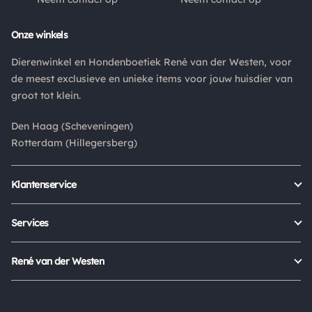
Retouren
Onze winkels
Is een product dat je besteld hebt niet naar wens? Dan kan je
Dierenwinkel en Hondenboetiek René van der Westen, voor
het product altijd retourneren binnen 14 dagen. De
de meest exclusieve en unieke items voor jouw huisdier van
retourkosten bedragen € 6.75 en zijn voor eigen rekening.
groot tot klein.
Kies bij het retourneren altijd voor "alleen huisadres",
pakketten die bij een pakketpunt worden geleverd halen wij
Den Haag (Scheveningen)
niet af.
Rotterdam (Hillegersberg)
Klantenservice
Bestellen
Verzenden & bezorgen
Services
Retour aanmelden
Garantie
Veelgestelde vragen
Orders Europe
René van der Westen
Status bestelling
Algemene voorwaarden
Over ons
Mijn account
Privacy Policy
Onze winkels
Cookies
Openingstijden