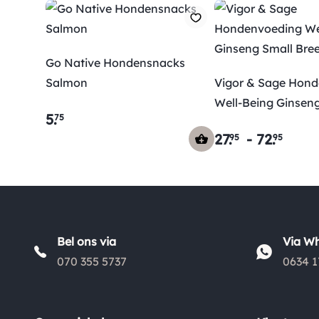
Go Native Hondensnacks
Salmon
Vigor & Sage Hon
Well-Being Ginsen
5
.
75
Breed
27
.
-
72
.
95
95
Bel ons via
Via W
070 355 5737
0634 1