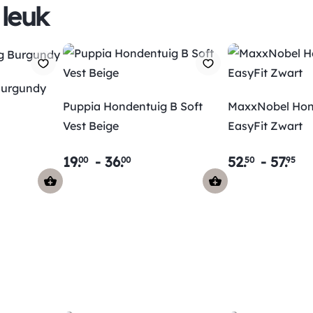
 leuk
Burgundy
Puppia Hondentuig B Soft
MaxxNobel Hon
Vest Beige
EasyFit Zwart
19
.
-
36
.
52
.
-
57
.
00
00
50
95