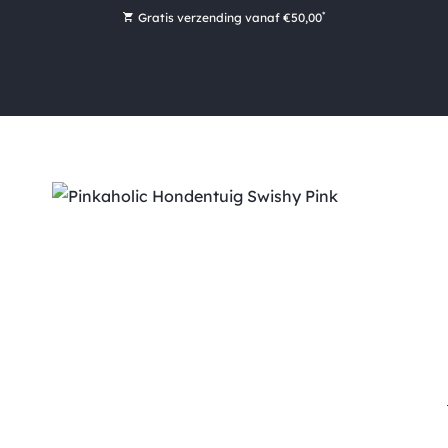
*
Gratis verzending vanaf €50,00
Bestel nu, betaal later met Klarna
Ruim 16.000 artikelen op voorraad
Voor 15:00 uur besteld, vandaag nog verzonden!
Ruim 44 jaar kennis en ervaring