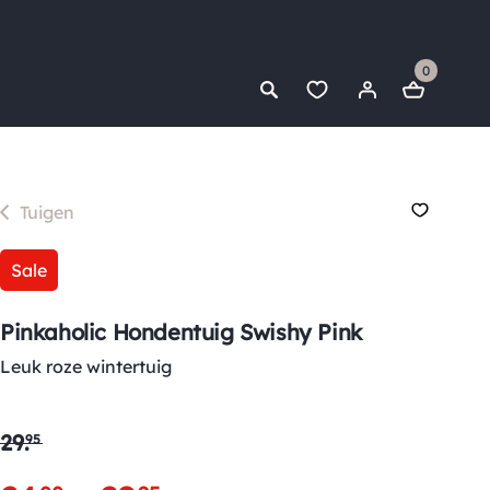
0
Tuigen
Sale
Pinkaholic Hondentuig Swishy Pink
Leuk roze wintertuig
29
.
95