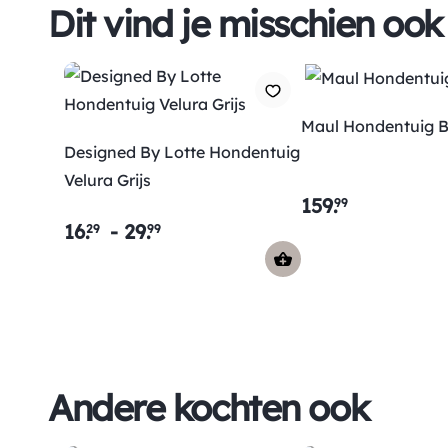
Dit vind je misschien ook
Maul Hondentuig 
Designed By Lotte Hondentuig
Velura Grijs
159
.
99
16
.
-
29
.
29
99
Andere kochten ook