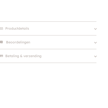
Productdetails
Beoordelingen
Size
S, M, L
Hondgrootte
Klein (0 – 10kg)
Er zijn nog geen beoordelingen.
Betaling & verzending
Kleur
Roze
Merk
Pinkaholic