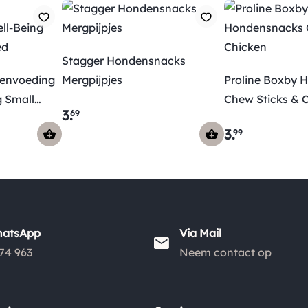
Stagger Hondensnacks
denvoeding
Mergpijpjes
Proline Boxby 
g Small
Chew Sticks & 
3
.
69
3
.
99
hatsApp
Via Mail
74 963
Neem contact op