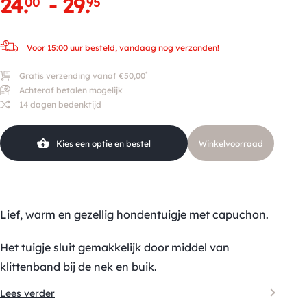
24
.
-
29
.
00
95
Voor 15:00 uur besteld, vandaag nog verzonden!
*
Gratis verzending vanaf €50,00
Achteraf betalen mogelijk
14 dagen bedenktijd
Kies een optie en bestel
Winkelvoorraad
Lief, warm en gezellig hondentuigje met capuchon.
Het tuigje sluit gemakkelijk door middel van
klittenband bij de nek en buik.
Lees verder