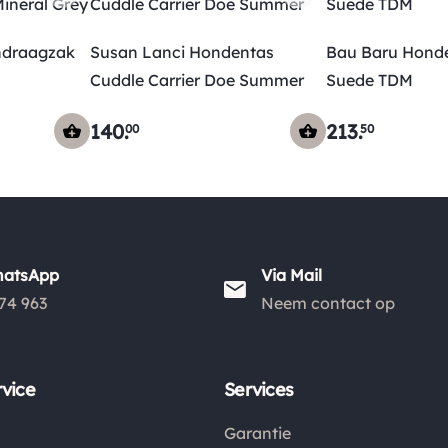
ndraagzak
Susan Lanci Hondentas
Bau Baru Honde
Cuddle Carrier Doe Summer
Suede TDM
140
.
213
.
00
50
hatsApp
Via Mail
74 963
Neem contact op
vice
Services
Garantie