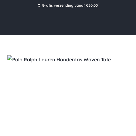
*
Gratis verzending vanaf €50,00
Bestel nu, betaal later met Klarna
Ruim 16.000 artikelen op voorraad
Maandag voor 15:00 uur besteld, dezelfde dag verzonden!
Ruim 44 jaar kennis en ervaring