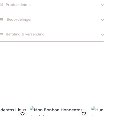
Productdetails
Beoordelingen
Size
S, L
Merk
Polo Ralph Lauren
Er zijn nog geen beoordelingen.
Betaling & verzending
Kleur
Blauw
Hondgrootte
Klein (0 – 10kg)