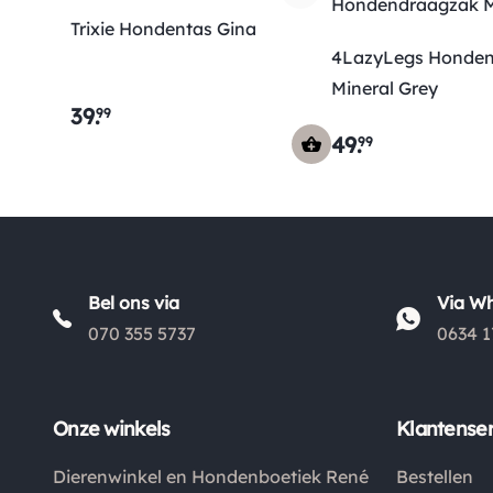
Trixie Hondentas Gina
4LazyLegs Honde
Mineral Grey
39
.
99
49
.
99
Bel ons via
Via W
070 355 5737
0634 1
Onze winkels
Klantenser
Dierenwinkel en Hondenboetiek René
Bestellen