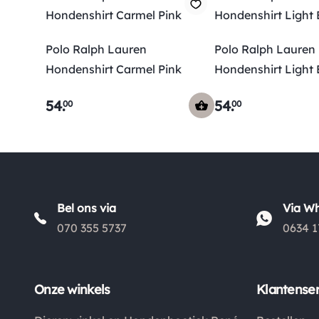
Polo Ralph Lauren
Polo Ralph Lauren
Hondenshirt Carmel Pink
Hondenshirt Light 
54
.
54
.
00
00
Bel ons via
Via W
070 355 5737
0634 1
Onze winkels
Klantenser