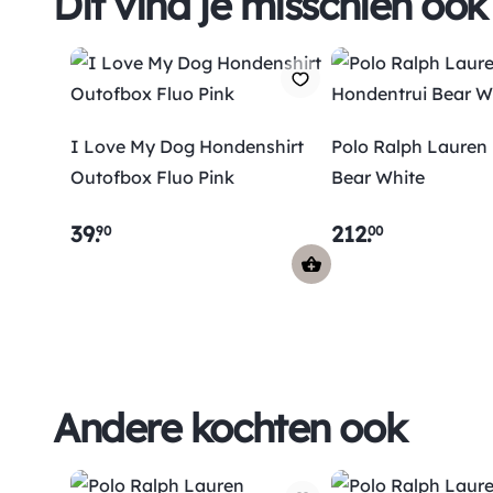
Dit vind je misschien ook
I Love My Dog Hondenshirt
Polo Ralph Lauren
Outofbox Fluo Pink
Bear White
39
.
212
.
90
00
Andere kochten ook