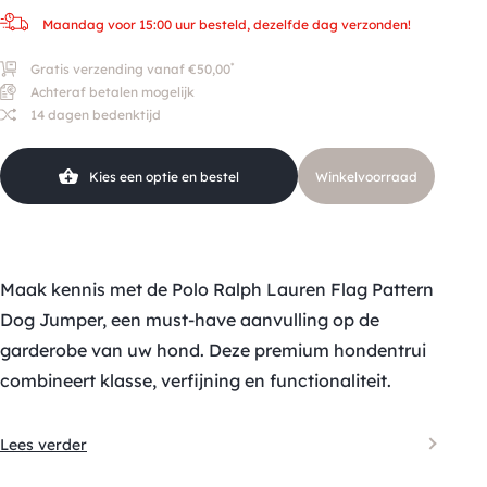
Maandag voor 15:00 uur besteld, dezelfde dag verzonden!
*
Gratis verzending vanaf €50,00
Achteraf betalen mogelijk
14 dagen bedenktijd
Kies een optie en bestel
Winkelvoorraad
Maak kennis met de Polo Ralph Lauren Flag Pattern
Dog Jumper, een must-have aanvulling op de
garderobe van uw hond. Deze premium hondentrui
combineert klasse, verfijning en functionaliteit.
Lees verder