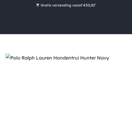
*
Gratis verzending vanaf €50,00
Bestel nu, betaal later met Klarna
Ruim 16.000 artikelen op voorraad
Maandag voor 15:00 uur besteld, dezelfde dag verzonden!
Ruim 44 jaar kennis en ervaring