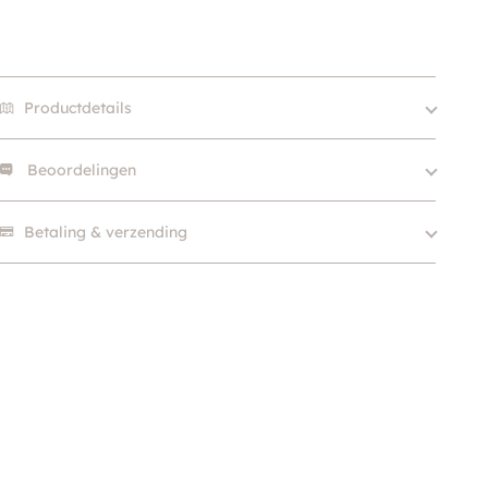
Productdetails
Beoordelingen
Size
XS, S, M, L, XL, XXL
Merk
Polo Ralph Lauren
Er zijn nog geen beoordelingen.
Betaling & verzending
Kleur
Blauw