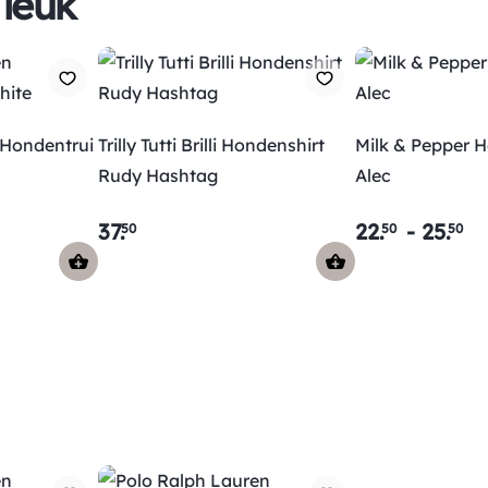
 leuk
 Hondentrui
Trilly Tutti Brilli Hondenshirt
Milk & Pepper 
Rudy Hashtag
Alec
37
.
22
.
-
25
.
50
50
50