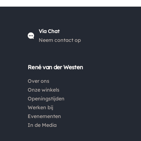
Kies je voor afhalen bij een pakketpunt maar wordt
het pakket niet afgehaald? Dan retourneren wij het
aankoopbedrag min de gemaakte verzendkosten.
Via Chat
Neem contact op
Retouren
Is een product dat je besteld hebt niet naar wens?
Dan kan je het product altijd retourneren binnen 14
René van der Westen
dagen. De retourkosten bedragen € 6.75 en zijn voor
eigen rekening. Kies bij het retourneren altijd voor
Over ons
"alleen huisadres", pakketten die bij een pakketpunt
Onze winkels
worden geleverd halen wij niet af.
Openingstijden
Werken bij
Evenementen
In de Media