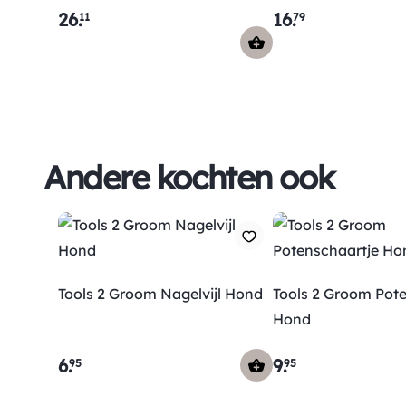
26
.
16
.
11
79
Andere kochten ook
Tools 2 Groom Nagelvijl Hond
Tools 2 Groom Pot
Hond
6
.
9
.
95
95