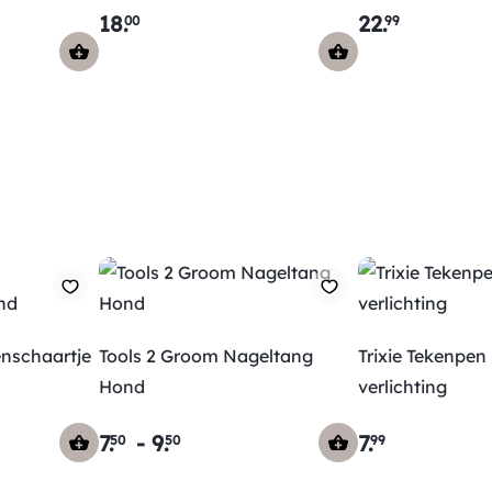
18
.
22
.
00
99
enschaartje
Tools 2 Groom Nageltang
Trixie Tekenpen
Hond
verlichting
7
.
-
9
.
7
.
50
50
99