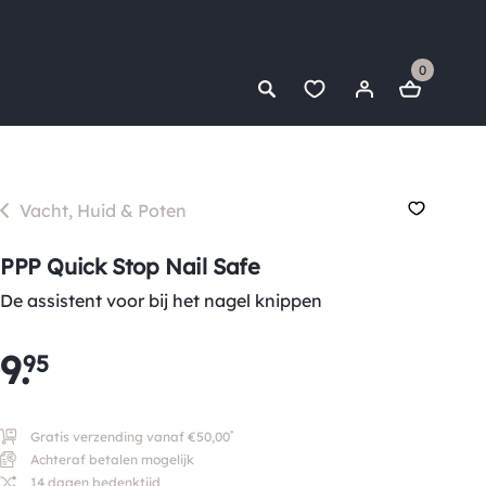
0
Vacht, Huid & Poten
PPP Quick Stop Nail Safe
De assistent voor bij het nagel knippen
9
.
95
*
Gratis verzending vanaf €50,00
Achteraf betalen mogelijk
14 dagen bedenktijd