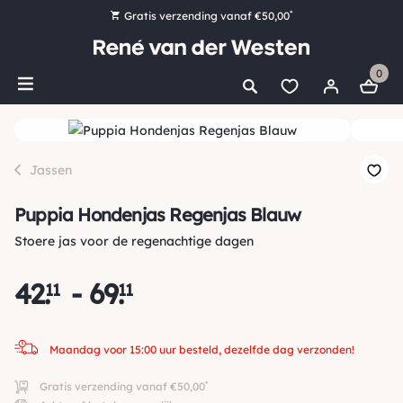
*
Gratis verzending vanaf €50,00
Bestel nu, betaal later met Klarna
0
Ruim 16.000 artikelen op voorraad
Maandag voor 15:00 uur besteld, dezelfde dag verzonden!
Ruim 44 jaar kennis en ervaring
Jassen
Puppia Hondenjas Regenjas Blauw
Stoere jas voor de regenachtige dagen
42
.
-
69
.
11
11
Maandag voor 15:00 uur besteld, dezelfde dag verzonden!
*
Gratis verzending vanaf €50,00