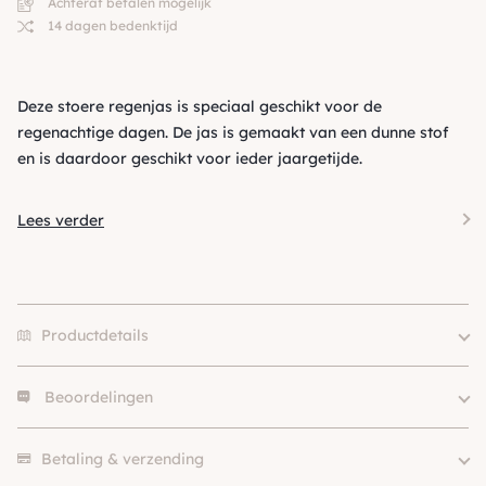
Achteraf betalen mogelijk
14 dagen bedenktijd
Deze stoere regenjas is speciaal geschikt voor de
regenachtige dagen. De jas is gemaakt van een dunne stof
en is daardoor geschikt voor ieder jaargetijde.
Lees verder
Productdetails
Beoordelingen
XXXXXL, S, M, L, XL, XXL,
Size
XXXL, XXXXL
Er zijn nog geen beoordelingen.
Klein (0 – 10kg), Middel (10 –
Betaling & verzending
Hondgrootte
25kg)