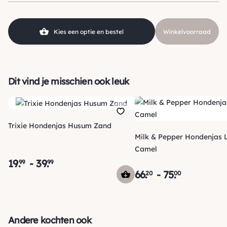
Kleur
Blauw
Merk
Puppia
Kies een optie en bestel
Winkelvoorraad
Dit vind je misschien ook leuk
Trixie Hondenjas Husum Zand
Milk & Pepper Hondenjas 
Camel
19
.
-
39
.
99
99
66
.
-
75
.
20
00
Verzending
Maandag voor 15:00 uur besteld, dezelfde dag verzonden!
Andere kochten ook
Je ontvangt een track & trace code van ons zodat je je