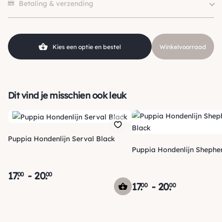
Kleur
Beige / Taupe
Betaling & verzending
Merk
Puppia
Kies een optie en bestel
Winkelvoorraad
Dit vind je misschien ook leuk
Puppia Hondenlijn Serval Black
Puppia Hondenlijn Shephe
17
.
-
20
.
00
00
17
.
-
20
.
00
00
Verzending