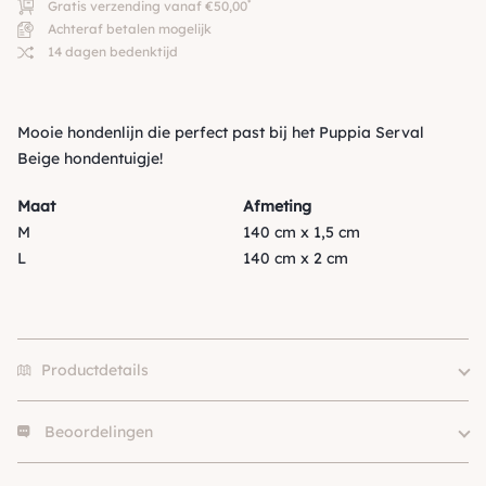
*
Gratis verzending vanaf €50,00
Achteraf betalen mogelijk
14 dagen bedenktijd
Mooie hondenlijn die perfect past bij het Puppia Serval
Beige hondentuigje!
Maat
Afmeting
M
140 cm x 1,5 cm
L
140 cm x 2 cm
Productdetails
Beoordelingen
Size
M, L
Hondgrootte
Klein (0 – 10kg)
Er zijn nog geen beoordelingen.