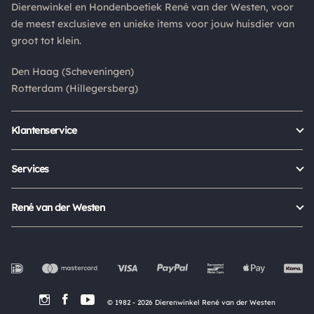
Dierenwinkel en Hondenboetiek René van der Westen, voor
Is een product dat je besteld hebt niet naar wens? Dan kan je
de meest exclusieve en unieke items voor jouw huisdier van
het product altijd retourneren binnen 14 dagen. De
groot tot klein.
retourkosten bedragen € 6.75 en zijn voor eigen rekening.
Kies bij het retourneren altijd voor "alleen huisadres",
Den Haag (Scheveningen)
pakketten die bij een pakketpunt worden geleverd halen wij
Rotterdam (Hillegersberg)
niet af.
Klantenservice
Bestellen
Verzenden & bezorgen
Services
Retour aanmelden
Garantie
Veelgestelde vragen
Orders Europe
René van der Westen
Status bestelling
Algemene voorwaarden
Over ons
Mijn account
Privacy Policy
Onze winkels
Cookies
Openingstijden
Werken bij
Evenementen
© 1982 - 2026 Dierenwinkel René van der Westen
In de Media