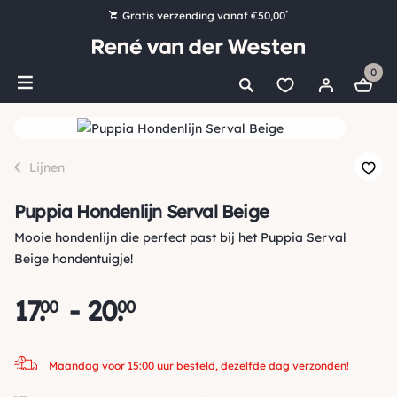
*
Gratis verzending vanaf €50,00
Bestel nu, betaal later met Klarna
0
Ruim 16.000 artikelen op voorraad
Maandag voor 15:00 uur besteld, dezelfde dag verzonden!
Ruim 44 jaar kennis en ervaring
Lijnen
Puppia Hondenlijn Serval Beige
Mooie hondenlijn die perfect past bij het Puppia Serval
Beige hondentuigje!
17
.
-
20
.
00
00
Maandag voor 15:00 uur besteld, dezelfde dag verzonden!