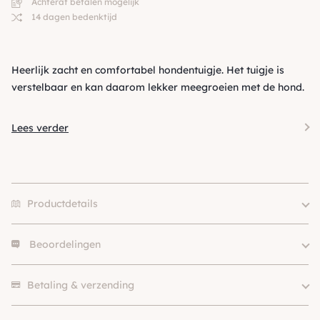
Achteraf betalen mogelijk
14 dagen bedenktijd
Heerlijk zacht en comfortabel hondentuigje. Het tuigje is
verstelbaar en kan daarom lekker meegroeien met de hond.
Lees verder
Productdetails
Beoordelingen
Merk
Puppia
Size
XS, S, M, L, XL, XXL
Er zijn nog geen beoordelingen.
Soort
Verstelbaar Tuig
Betaling & verzending
Materiaal
Mesh
Kleur
Zwart