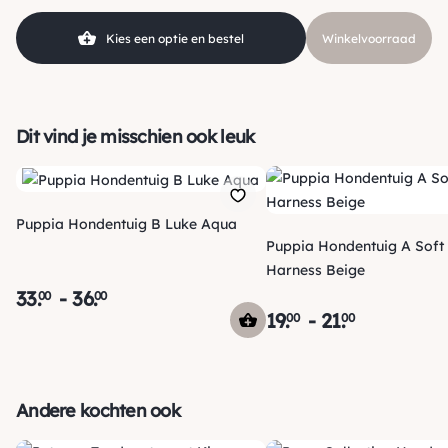
Klein (0 – 10kg), Middel (10 –
Hondgrootte
Kies een optie en bestel
Winkelvoorraad
25kg)
Dit vind je misschien ook leuk
Puppia Hondentuig B Luke Aqua
Puppia Hondentuig A Soft
Harness Beige
33
.
-
36
.
00
00
19
.
-
21
.
00
00
Verzending
Maandag voor 15:00 uur besteld, dezelfde dag verzonden!
Andere kochten ook
Je ontvangt een track & trace code van ons zodat je je
pakketje kan volgen. Voor orders tot € 15.00 zijn de