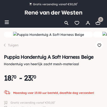
*
Gratis verzending vanaf €50,00
Bestel nu, betaal later met Klarna
0
Ruim 16.000 artikelen op voorraad
Maandag voor 15:00 uur besteld, dezelfde dag verzonden!
Ruim 44 jaar kennis en ervaring
Tuigen
Puppia Hondentuig A Soft Harness Beige
Hondentuig van heerlijk zacht mesh-materiaal
18
.
-
23
.
70
70
Maandag voor 15:00 uur besteld, dezelfde dag verzonden!
*
Gratis verzending vanaf €50,00