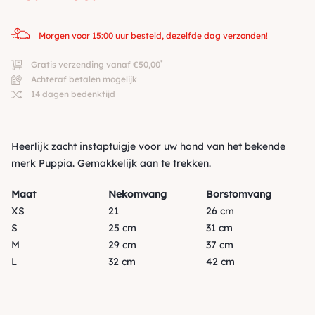
Morgen voor 15:00 uur besteld, dezelfde dag verzonden!
*
Gratis verzending vanaf €50,00
Achteraf betalen mogelijk
14 dagen bedenktijd
Heerlijk zacht instaptuigje voor uw hond van het bekende
merk Puppia. Gemakkelijk aan te trekken.
Maat
Nekomvang
Borstomvang
XS
21
26 cm
S
25 cm
31 cm
M
29 cm
37 cm
L
32 cm
42 cm