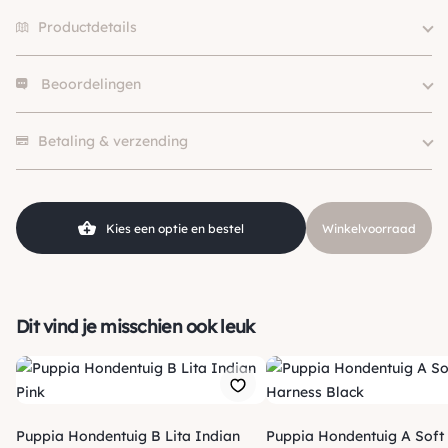
Productdetails
Beoordelingen
Size
XS, S, M, L
Hondgrootte
Klein (0 – 10kg)
Er zijn nog geen beoordelingen.
Kleur
Paars
Betaling & verzending
Merk
Puppia
Kies een optie en bestel
Winkelvoorraad
Dit vind je misschien ook leuk
Puppia Hondentuig B Lita Indian
Puppia Hondentuig A Soft Harness