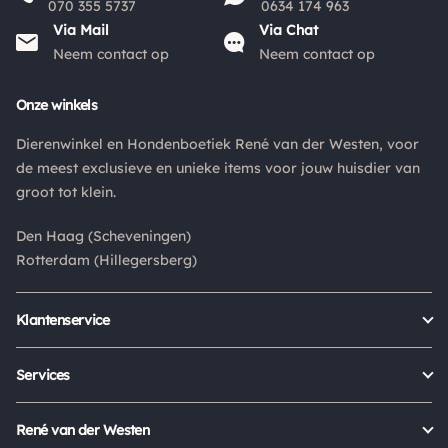
Kies je voor afhalen bij een pakketpunt maar wordt het
070 355 5737
0634 174 963
pakket niet afgehaald? Dan retourneren wij het
Via Mail
Via Chat
aankoopbedrag min de gemaakte verzendkosten.
Neem contact op
Neem contact op
Retouren
Onze winkels
Is een product dat je besteld hebt niet naar wens? Dan kan je
Dierenwinkel en Hondenboetiek René van der Westen, voor
het product altijd retourneren binnen 14 dagen. De
de meest exclusieve en unieke items voor jouw huisdier van
retourkosten bedragen € 6.75 en zijn voor eigen rekening.
groot tot klein.
Kies bij het retourneren altijd voor "alleen huisadres",
pakketten die bij een pakketpunt worden geleverd halen wij
Den Haag (Scheveningen)
niet af.
Rotterdam (Hillegersberg)
Klantenservice
Bestellen
Verzenden & bezorgen
Services
Retour aanmelden
Garantie
Veelgestelde vragen
Orders Europe
René van der Westen
Status bestelling
Algemene voorwaarden