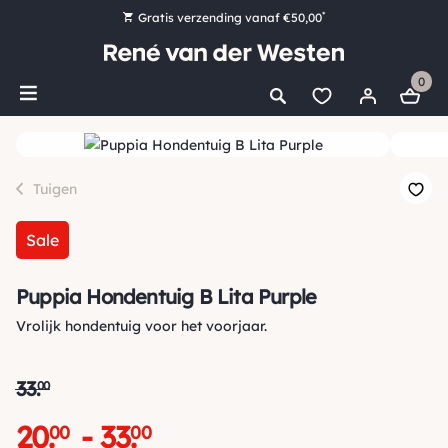
*
Gratis verzending vanaf €50,00
Bestel nu, betaal later met Klarna
0
Ruim 16.000 artikelen op voorraad
Morgen voor 15:00 uur besteld, dezelfde dag verzonden!
Ruim 44 jaar kennis en ervaring
Tuigen
Sale
Puppia Hondentuig B Lita Purple
Vrolijk hondentuig voor het voorjaar.
33
.
00
20
.
-
33
.
00
00