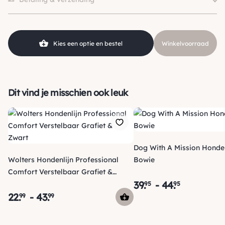
180×2.5cm
Merk
Rogz For Dogz
Klein (0 – 10kg), Middel (10 –
Hondgrootte
Kies een optie en bestel
Winkelvoorraad
25kg), Groot (> 25kg )
Soort
Reflectie, Wandellijn
Materiaal
Nylon
Kleur
Roze
Dit vind je misschien ook leuk
Dog With A Mission Honden
Wolters Hondenlijn Professional
Bowie
Comfort Verstelbaar Grafiet &
39
.
-
44
.
Zwart
95
95
22
.
-
43
.
99
99
Verzending
Maandag voor 15:00 uur besteld, dezelfde dag verzonden!