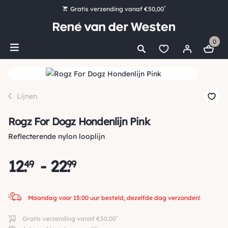
*
Gratis verzending vanaf €50,00
Bestel nu, betaal later met Klarna
0
Ruim 16.000 artikelen op voorraad
Maandag voor 15:00 uur besteld, dezelfde dag verzonden!
Ruim 44 jaar kennis en ervaring
Lijnen
Rogz For Dogz Hondenlijn Pink
Reflecterende nylon looplijn
12
.
-
22
.
49
99
Maandag voor 15:00 uur besteld, dezelfde dag verzonden!
*
Gratis verzending vanaf €50,00