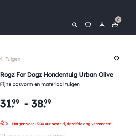
0
Tuigen
Rogz For Dogz Hondentuig Urban Olive
Fijne pasvorm en materiaal tuigen
31
.
-
38
.
99
99
Morgen voor 15:00 uur besteld, dezelfde dag verzonden!
*