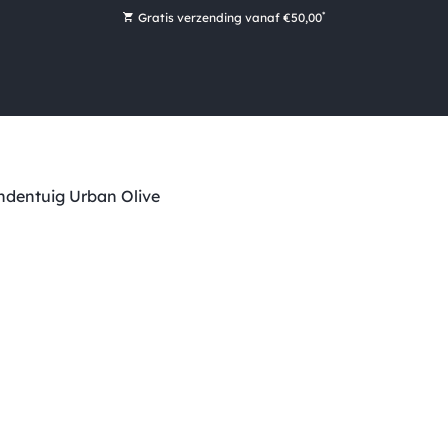
*
Gratis verzending vanaf €50,00
Bestel nu, betaal later met Klarna
Ruim 16.000 artikelen op voorraad
Morgen voor 15:00 uur besteld, dezelfde dag verzonden!
Ruim 44 jaar kennis en ervaring