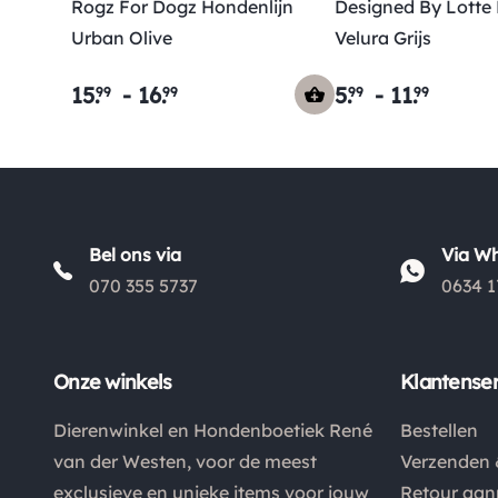
Rogz For Dogz Hondenlijn
Designed By Lotte
Urban Olive
Velura Grijs
15
.
-
16
.
5
.
-
11
.
99
99
99
99
Bel ons via
Via W
070 355 5737
0634 1
Onze winkels
Klantenser
Dierenwinkel en Hondenboetiek René
Bestellen
van der Westen, voor de meest
Verzenden 
exclusieve en unieke items voor jouw
Retour aa