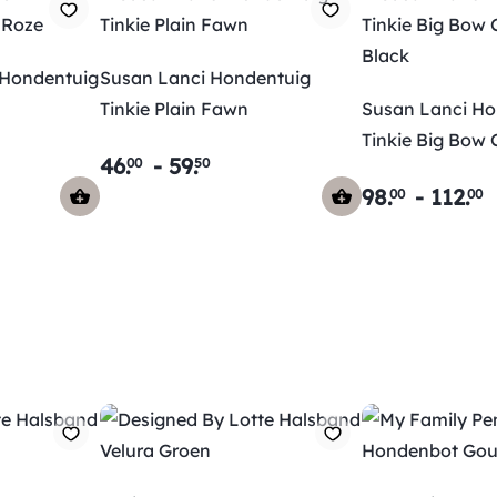
 Hondentuig
Susan Lanci Hondentuig
Tinkie Plain Fawn
Susan Lanci Ho
Tinkie Big Bow
46
.
-
59
.
00
50
Black
98
.
-
112
.
00
00