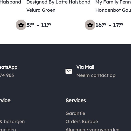
 Halsband
Designed By Lotte Halsband
My Family Penn
Velura Groen
Hondenbot Go
5
.
-
11
.
16
.
-
17
.
99
99
99
99
hatsApp
Via Mail
74 963
Neem contact op
vice
Services
Garantie
& bezorgen
Orders Europe
nmelden
Algemene voorwaarden