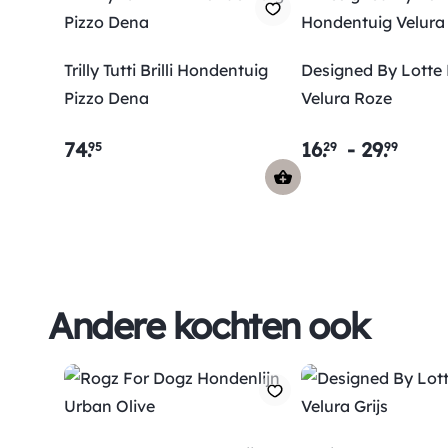
Trilly Tutti Brilli Hondentuig
Designed By Lotte
Pizzo Dena
Velura Roze
74
.
16
.
-
29
.
95
29
99
Andere kochten ook