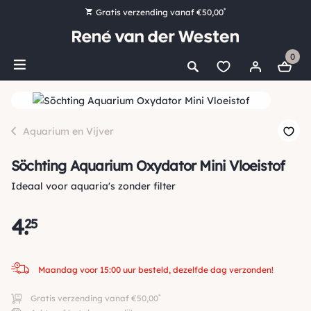
*
Gratis verzending vanaf €50,00
Bestel nu, betaal later met Klarna
0
Ruim 16.000 artikelen op voorraad
Maandag voor 15:00 uur besteld, dezelfde dag verzonden!
Ruim 44 jaar kennis en ervaring
Aquarium en Vijver
Söchting Aquarium Oxydator Mini Vloeistof
Ideaal voor aquaria's zonder filter
4
.
25
Maandag voor 15:00 uur besteld, dezelfde dag verzonden!
*
Gratis verzending vanaf €50,00