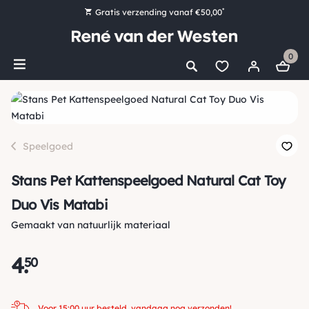
*
Gratis verzending vanaf €50,00
Bestel nu, betaal later met Klarna
0
Ruim 16.000 artikelen op voorraad
Voor 15:00 uur besteld, vandaag nog verzonden!
Ruim 44 jaar kennis en ervaring
Speelgoed
Stans Pet Kattenspeelgoed Natural Cat Toy
Duo Vis Matabi
Gemaakt van natuurlijk materiaal
4
.
50
Voor 15:00 uur besteld, vandaag nog verzonden!