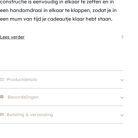
constructie is eenvoudig in elkaar te zetten en in
een handomdraai in elkaar te klappen, zodat je in
een mum van tijd je cadeautje klaar hebt staan.
Lees verder
Productdetails
Beoordelingen
Merk
Suck UK
SKU
210000013872
Er zijn nog geen beoordelingen.
Betaling & verzending