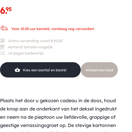
6
.
95
Voor 15:00 uur besteld, vandaag nog verzonden!
*
Gratis verzending vanaf €50,00
Achteraf betalen mogelijk
14 dagen bedenktijd
Kies een aantal en bestel
Winkelvoorraad
Plaats het door u gekozen cadeau in de doos, houd
de knop aan de onderkant van het deksel ingedrukt
en neem na de pieptoon uw liefdevolle, grappige of
geestige verrassingsgroet op. De stevige kartonnen