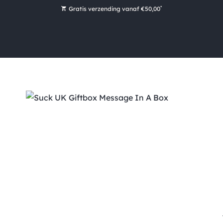
*
Gratis verzending vanaf €50,00
Bestel nu, betaal later met Klarna
Ruim 16.000 artikelen op voorraad
Voor 15:00 uur besteld, vandaag nog verzonden!
Ruim 44 jaar kennis en ervaring