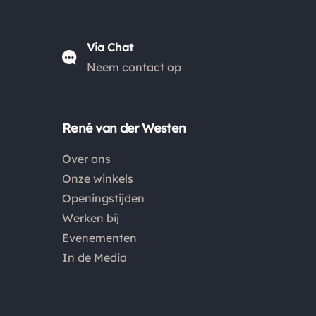
*
verzendkosten € 5.95, daarna € 3.95
en gratis vanaf
*
€ 50.00
.
Via Chat
*
De verzendkosten naar België en de rest van
Neem contact op
Europa wijken af van de verzendkosten binnen
Nederland. Bestellingen onder de €50,00 zijn voor
België €6,95 en boven de €50,00 zijn de
René van der Westen
verzendkosten €3,95. De pakketten naar België
Over ons
worden aangetekend en verzekerd verstuurd. Voor
Onze winkels
de verzendkosten buiten Nederland en België
Openingstijden
verwijzen wij je graag door naar "
Orders Europe
".
Werken bij
Evenementen
Kies je voor afhalen bij een pakketpunt maar wordt
In de Media
het pakket niet afgehaald? Dan retourneren wij het
aankoopbedrag min de gemaakte verzendkosten.