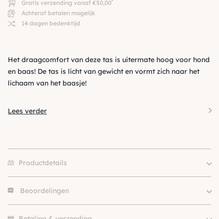
*
Gratis verzending vanaf €50,00
Achteraf betalen mogelijk
14 dagen bedenktijd
Het draagcomfort van deze tas is uitermate hoog voor hond
en baas! De tas is licht van gewicht en vormt zich naar het
lichaam van het baasje!
Lees verder
Productdetails
Beoordelingen
Kleur
Camouflage
Merk
Susan Lanci
Er zijn nog geen beoordelingen.
Soort
Crossover
Betaling & verzending