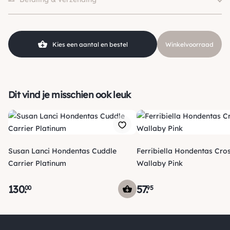
Hondgrootte
Klein (0 – 10kg)
Materiaal
Ultra suede
SKU
210000001249
Kies een aantal en bestel
Winkelvoorraad
Dit vind je misschien ook leuk
Susan Lanci Hondentas Cuddle
Ferribiella Hondentas Cr
Carrier Platinum
Wallaby Pink
130
.
57
.
00
95
Verzending
Voor 15:00 uur besteld, vandaag nog verzonden! Je ontvangt