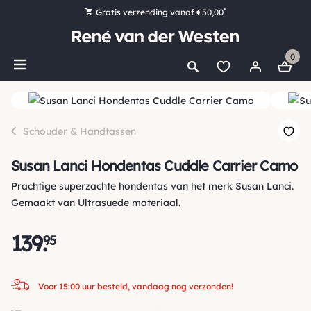
*
Gratis verzending vanaf €50,00
Bestel nu, betaal later met Klarna
0
Ruim 16.000 artikelen op voorraad
Voor 15:00 uur besteld, vandaag nog verzonden!
Ruim 44 jaar kennis en ervaring
Schouder & Handtassen
Susan Lanci Hondentas Cuddle Carrier Camo
Prachtige superzachte hondentas van het merk Susan Lanci.
Gemaakt van Ultrasuede materiaal.
139
.
95
Voor 15:00 uur besteld, vandaag nog verzonden!