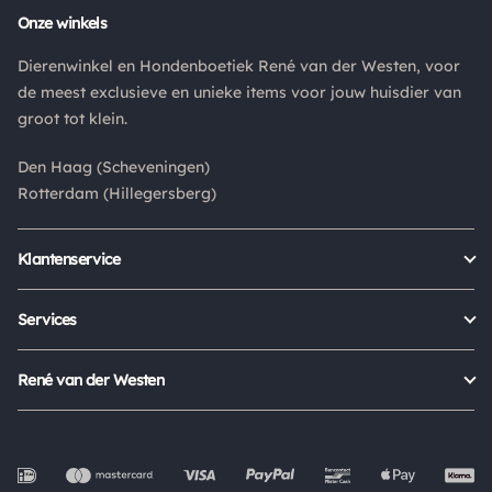
Retouren
Onze winkels
Is een product dat je besteld hebt niet naar wens? Dan kan je
Dierenwinkel en Hondenboetiek René van der Westen, voor
het product altijd retourneren binnen 14 dagen. De
de meest exclusieve en unieke items voor jouw huisdier van
retourkosten bedragen € 6.75 en zijn voor eigen rekening.
groot tot klein.
Kies bij het retourneren altijd voor "alleen huisadres",
pakketten die bij een pakketpunt worden geleverd halen wij
Den Haag (Scheveningen)
niet af.
Rotterdam (Hillegersberg)
Klantenservice
Bestellen
Verzenden & bezorgen
Services
Retour aanmelden
Garantie
Veelgestelde vragen
Orders Europe
René van der Westen
Status bestelling
Algemene voorwaarden
Over ons
Mijn account
Privacy Policy
Onze winkels
Cookies
Openingstijden
Werken bij