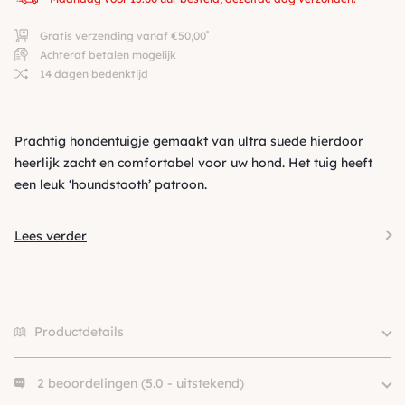
*
Gratis verzending vanaf €50,00
Achteraf betalen mogelijk
14 dagen bedenktijd
Prachtig hondentuigje gemaakt van ultra suede hierdoor
heerlijk zacht en comfortabel voor uw hond. Het tuig heeft
een leuk ‘houndstooth’ patroon.
Lees verder
Productdetails
2 beoordelingen (5.0 - uitstekend)
M/L, XXS, XS, XS/S, XS-S, S,
Size