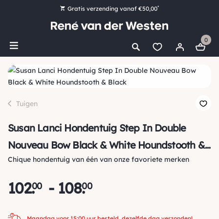
*
Gratis verzending vanaf €50,00
Bestel nu, betaal later met Klarna
0
Ruim 16.000 artikelen op voorraad
Maandag voor 15:00 uur besteld, dezelfde dag verzonden!
Ruim 44 jaar kennis en ervaring
Tuigen
Susan Lanci Hondentuig Step In Double
Nouveau Bow Black & White Houndstooth &
Chique hondentuig van één van onze favoriete merken
Black
102
.
-
108
.
00
00
Maandag voor 15:00 uur besteld, dezelfde dag verzonden!